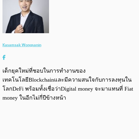
Kasamsak Wongsanin
เด็กยุคใหม่ที่ชอบในการทำงานของ
เทคโนโลยีBlockchainและมีความสนใจกับการลงทุนใน
โลกDeFi พร้อมทั้งเชื่อว่าDigital money จะมาแทนที่ Fiat
money ในอีกไม่กี่ปีข้างหน้า