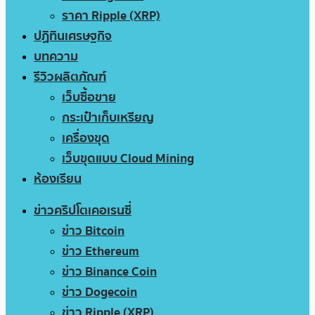
ราคา Ripple (XRP)
ปฏิทินเศรษฐกิจ
บทความ
รีวิวผลิตภัณฑ์
เว็บซื้อขาย
กระเป๋าเก็บเหรียญ
เครื่องขุด
เว็บขุดแบบ Cloud Mining
ห้องเรียน
ข่าวคริปโตเคอเรนซี่
ข่าว Bitcoin
ข่าว Ethereum
ข่าว Binance Coin
ข่าว Dogecoin
ข่าว Ripple (XRP)