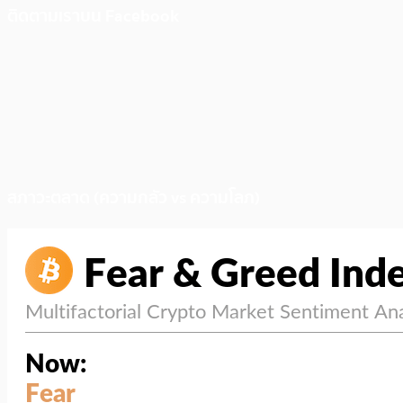
ติดตามเราบน Facebook
สภาวะตลาด (ความกลัว vs ความโลภ)