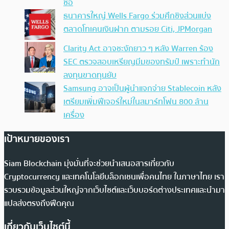
ซื้อ
ธนาคารใหญ่ Wells Fargo ร่วมศึกชิงส่วนแบ่ง
ตลาดโทเคนเงินฝาก ตามรอย Citi, JPMorgan
Clarity Act อาจชะงักยาว ๆ หลัง Warren ร้อง
SEC ตรวจสอบเหรียญมีมของทรัมป์ เพราะทำนัก
ลงทุนขาดทุนยับ
Samsung อาจเป็นผู้นำแจกจ่าย Stablecoin หลัง
เตรียมเพิ่มฟีเจอร์ใหม่ในสมาร์ทโฟน 800 ล้าน
เครื่อง
เป้าหมายของเรา
Siam Blockchain มุ่งมั่นที่จะช่วยนำเสนอสารเกี่ยวกับ
Cryptocurrency และเทคโนโลยีบล็อกเชนเพื่อคนไทย ในภาษาไทย เรา
รวบรวมข้อมูลส่วนใหญ่จากเว็บไซต์และเว็บบอร์ดต่างประเทศและนำมา
แปลส่งตรงถึงฟีดคุณ
เกี่ยวกับเว็บไซต์นี้