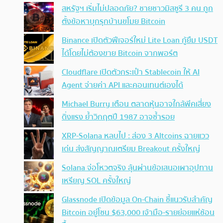
สหรัฐฯ เริ่มไม่ปลอดภัย? ชายชาวมิสซูรี 3 คน ถูก
ตั้งข้อหาบุกรุกบ้านขโมย Bitcoin
Binance เปิดตัวฟีเจอร์ใหม่ Lite Loan กู้ยืม USDT
ได้โดยไม่ต้องขาย Bitcoin จากพอร์ต
Cloudflare เปิดตัวกระเป๋า Stablecoin ให้ AI
Agent จ่ายค่า API และคอนเทนต์เองได้
Michael Burry เตือน ตลาดหุ้นอาจใกล้พีคเสี่ยง
ดิ่งแรง ย้ำวิกฤตปี 1987 อาจซ้ำรอย
XRP-Solana หลบไป : ส่อง 3 Altcoins ฉายแวว
เด่น ส่งสัญญาณเตรียม Breakout ครั้งใหญ่
Solana จ่อโหวตจริง ลุ้นผ่านข้อเสนอเผาอุปทาน
เหรียญ SOL ครั้งใหญ่
Glassnode เปิดข้อมูล On-Chain ชี้แนวรับสำคัญ
Bitcoin อยู่โซน $63,000 เจ้ามือ-รายย่อยแห่ช้อน