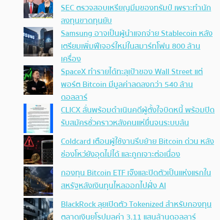
SEC ตรวจสอบเหรียญมีมของทรัมป์ เพราะทำนัก
ลงทุนขาดทุนยับ
Samsung อาจเป็นผู้นำแจกจ่าย Stablecoin หลัง
เตรียมเพิ่มฟีเจอร์ใหม่ในสมาร์ทโฟน 800 ล้าน
เครื่อง
SpaceX ทำรายได้ทะลุเป้าของ Wall Street แต่
พอร์ต Bitcoin มีมูลค่าลดลงกว่า 540 ล้าน
ดอลลาร์
CLICX ลั่นพร้อมดำเนินคดีผู้ตั้งใจบิดหนี้ พร้อมปิด
รับสมัครชั่วคราวหลังคนแห่ยื่นจนระบบล้น
Coldcard เตือนผู้ใช้งานรีบย้าย Bitcoin ด่วน หลัง
ช่องโหว่ยังอุดไม่ได้ และถูกเจาะต่อเนื่อง
กองทุน Bitcoin ETF เจ๊งและปิดตัวเป็นแห่งแรกใน
สหรัฐหลังเงินทุนไหลออกไปฝั่ง AI
BlackRock ลุยเปิดตัว Tokenized สำหรับกองทุน
ตลาดเงินยุโรปมูลค่า 3.11 แสนล้านดอลลาร์