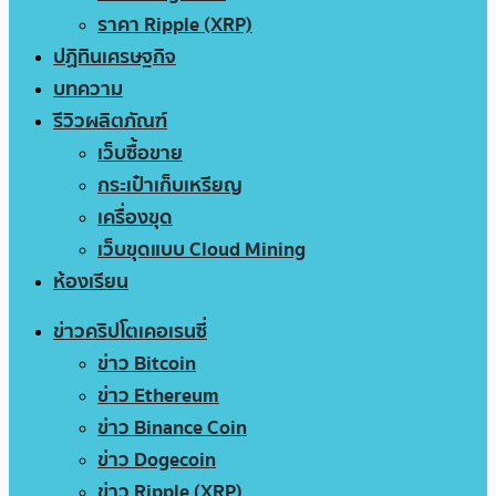
ราคา Ripple (XRP)
ปฏิทินเศรษฐกิจ
บทความ
รีวิวผลิตภัณฑ์
เว็บซื้อขาย
กระเป๋าเก็บเหรียญ
เครื่องขุด
เว็บขุดแบบ Cloud Mining
ห้องเรียน
ข่าวคริปโตเคอเรนซี่
ข่าว Bitcoin
ข่าว Ethereum
ข่าว Binance Coin
ข่าว Dogecoin
ข่าว Ripple (XRP)