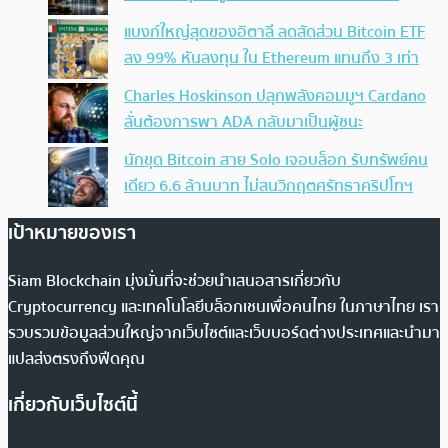
แบงก์ใหญ่สุดของอิตาลี ลดสัดส่วน Bitcoin ETF
ลง 99% หันลงทุน ใน Ethereum แทนถึง 3 เท่า
Charles Hoskinson ปลุกพลังคอมมูฯ Cardano
ลั่นต้องการพา ADA กลับมาเป็นผู้ชนะ
นักขุด Bitcoin สาย Solo เจอบล็อก รับทรัพย์คน
เดียว 6.6 ล้านบาท ไม่สนวิกฤตศรัทธาคริปโทฯ
เป้าหมายของเรา
Siam Blockchain มุ่งมั่นที่จะช่วยนำเสนอสารเกี่ยวกับ
Cryptocurrency และเทคโนโลยีบล็อกเชนเพื่อคนไทย ในภาษาไทย เรา
รวบรวมข้อมูลส่วนใหญ่จากเว็บไซต์และเว็บบอร์ดต่างประเทศและนำมา
แปลส่งตรงถึงฟีดคุณ
เกี่ยวกับเว็บไซต์นี้