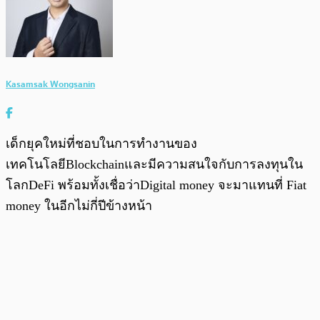
Kasamsak Wongsanin
เด็กยุคใหม่ที่ชอบในการทำงานของ
เทคโนโลยีBlockchainและมีความสนใจกับการลงทุนใน
โลกDeFi พร้อมทั้งเชื่อว่าDigital money จะมาแทนที่ Fiat
money ในอีกไม่กี่ปีข้างหน้า