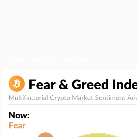
สภาวะตลาด (ความกลัว vs ความโลภ)