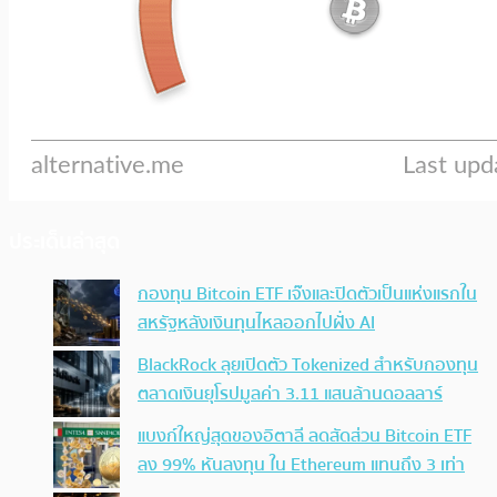
ประเด็นล่าสุด
กองทุน Bitcoin ETF เจ๊งและปิดตัวเป็นแห่งแรกใน
สหรัฐหลังเงินทุนไหลออกไปฝั่ง AI
BlackRock ลุยเปิดตัว Tokenized สำหรับกองทุน
ตลาดเงินยุโรปมูลค่า 3.11 แสนล้านดอลลาร์
แบงก์ใหญ่สุดของอิตาลี ลดสัดส่วน Bitcoin ETF
ลง 99% หันลงทุน ใน Ethereum แทนถึง 3 เท่า