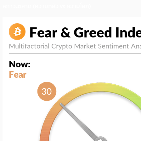
สภาวะตลาด (ความกลัว vs ความโลภ)