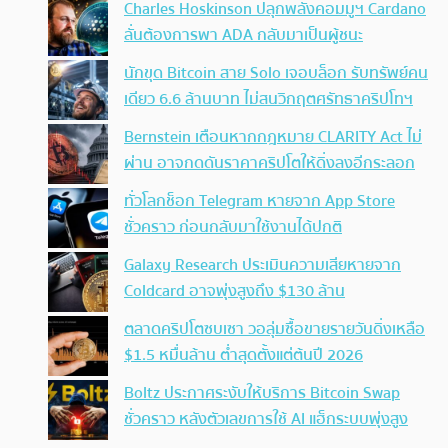
Charles Hoskinson ปลุกพลังคอมมูฯ Cardano
ลั่นต้องการพา ADA กลับมาเป็นผู้ชนะ
นักขุด Bitcoin สาย Solo เจอบล็อก รับทรัพย์คน
เดียว 6.6 ล้านบาท ไม่สนวิกฤตศรัทธาคริปโทฯ
Bernstein เตือนหากกฎหมาย CLARITY Act ไม่
ผ่าน อาจกดดันราคาคริปโตให้ดิ่งลงอีกระลอก
ทั่วโลกช็อก Telegram หายจาก App Store
ชั่วคราว ก่อนกลับมาใช้งานได้ปกติ
Galaxy Research ประเมินความเสียหายจาก
Coldcard อาจพุ่งสูงถึง $130 ล้าน
ตลาดคริปโตซบเซา วอลุ่มซื้อขายรายวันดิ่งเหลือ
$1.5 หมื่นล้าน ต่ำสุดตั้งแต่ต้นปี 2026
Boltz ประกาศระงับให้บริการ Bitcoin Swap
ชั่วคราว หลังตัวเลขการใช้ AI แฮ็กระบบพุ่งสูง