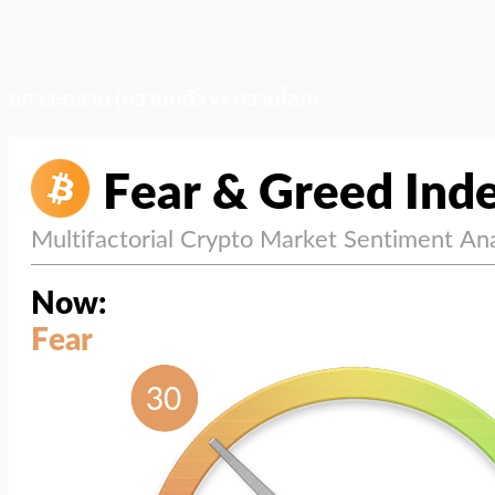
สภาวะตลาด (ความกลัว vs ความโลภ)