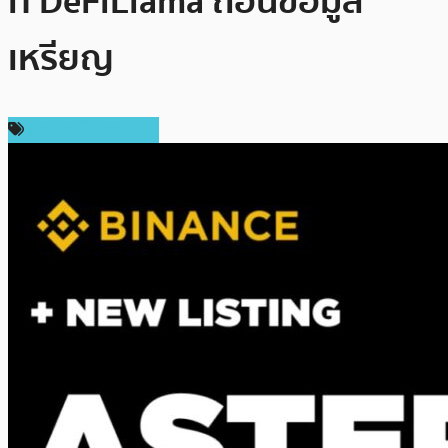
ที่ DeFiLlama ถอนข้อมูล
เหรียญ
ข่าวคริปโตเคอเรนซี่