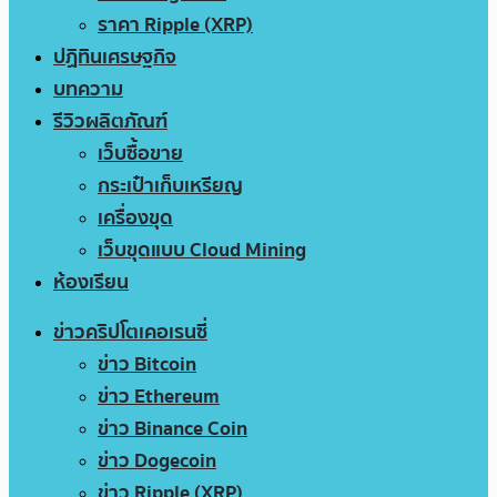
ราคา Ripple (XRP)
ปฏิทินเศรษฐกิจ
บทความ
รีวิวผลิตภัณฑ์
เว็บซื้อขาย
กระเป๋าเก็บเหรียญ
เครื่องขุด
เว็บขุดแบบ Cloud Mining
ห้องเรียน
ข่าวคริปโตเคอเรนซี่
ข่าว Bitcoin
ข่าว Ethereum
ข่าว Binance Coin
ข่าว Dogecoin
ข่าว Ripple (XRP)