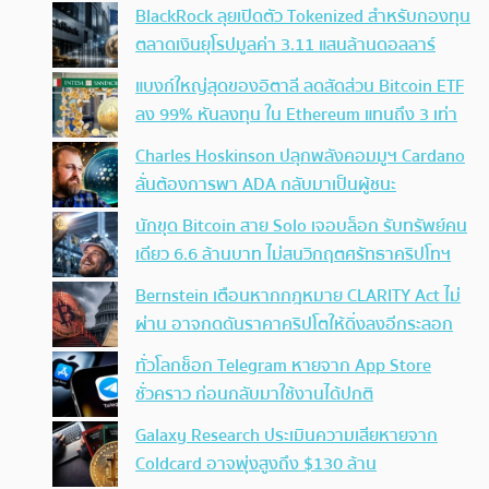
BlackRock ลุยเปิดตัว Tokenized สำหรับกองทุน
ตลาดเงินยุโรปมูลค่า 3.11 แสนล้านดอลลาร์
แบงก์ใหญ่สุดของอิตาลี ลดสัดส่วน Bitcoin ETF
ลง 99% หันลงทุน ใน Ethereum แทนถึง 3 เท่า
Charles Hoskinson ปลุกพลังคอมมูฯ Cardano
ลั่นต้องการพา ADA กลับมาเป็นผู้ชนะ
นักขุด Bitcoin สาย Solo เจอบล็อก รับทรัพย์คน
เดียว 6.6 ล้านบาท ไม่สนวิกฤตศรัทธาคริปโทฯ
Bernstein เตือนหากกฎหมาย CLARITY Act ไม่
ผ่าน อาจกดดันราคาคริปโตให้ดิ่งลงอีกระลอก
ทั่วโลกช็อก Telegram หายจาก App Store
ชั่วคราว ก่อนกลับมาใช้งานได้ปกติ
Galaxy Research ประเมินความเสียหายจาก
Coldcard อาจพุ่งสูงถึง $130 ล้าน