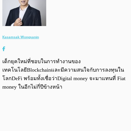
Kasamsak Wongsanin
เด็กยุคใหม่ที่ชอบในการทำงานของ
เทคโนโลยีBlockchainและมีความสนใจกับการลงทุนใน
โลกDeFi พร้อมทั้งเชื่อว่าDigital money จะมาแทนที่ Fiat
money ในอีกไม่กี่ปีข้างหน้า