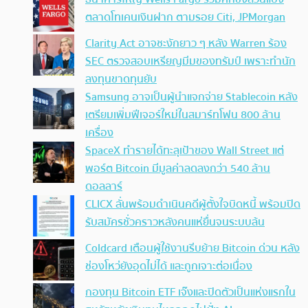
ตลาดโทเคนเงินฝาก ตามรอย Citi, JPMorgan
Clarity Act อาจชะงักยาว ๆ หลัง Warren ร้อง
SEC ตรวจสอบเหรียญมีมของทรัมป์ เพราะทำนัก
ลงทุนขาดทุนยับ
Samsung อาจเป็นผู้นำแจกจ่าย Stablecoin หลัง
เตรียมเพิ่มฟีเจอร์ใหม่ในสมาร์ทโฟน 800 ล้าน
เครื่อง
SpaceX ทำรายได้ทะลุเป้าของ Wall Street แต่
พอร์ต Bitcoin มีมูลค่าลดลงกว่า 540 ล้าน
ดอลลาร์
CLICX ลั่นพร้อมดำเนินคดีผู้ตั้งใจบิดหนี้ พร้อมปิด
รับสมัครชั่วคราวหลังคนแห่ยื่นจนระบบล้น
Coldcard เตือนผู้ใช้งานรีบย้าย Bitcoin ด่วน หลัง
ช่องโหว่ยังอุดไม่ได้ และถูกเจาะต่อเนื่อง
กองทุน Bitcoin ETF เจ๊งและปิดตัวเป็นแห่งแรกใน