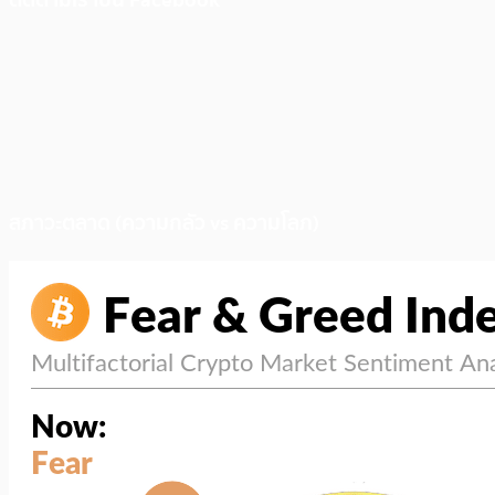
ติดตามเราบน Facebook
สภาวะตลาด (ความกลัว vs ความโลภ)