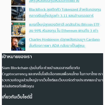
สหรัฐหลังเงินทุนไหลออกไปฝั่ง AI
BlackRock ลุยเปิดตัว Tokenized สำหรับกองทุน
ตลาดเงินยุโรปมูลค่า 3.11 แสนล้านดอลลาร์
แบงก์ใหญ่สุดของอิตาลี ลดสัดส่วน Bitcoin ETF
ลง 99% หันลงทุน ใน Ethereum แทนถึง 3 เท่า
Charles Hoskinson ปลุกพลังคอมมูฯ Cardano
ลั่นต้องการพา ADA กลับมาเป็นผู้ชนะ
เป้าหมายของเรา
Siam Blockchain มุ่งมั่นที่จะช่วยนำเสนอสารเกี่ยวกับ
Cryptocurrency และเทคโนโลยีบล็อกเชนเพื่อคนไทย ในภาษาไทย เรา
รวบรวมข้อมูลส่วนใหญ่จากเว็บไซต์และเว็บบอร์ดต่างประเทศและนำมา
แปลส่งตรงถึงฟีดคุณ
เกี่ยวกับเว็บไซต์นี้