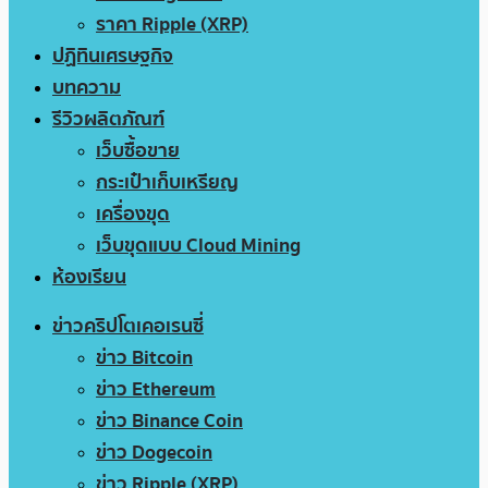
ราคา Ripple (XRP)
ปฏิทินเศรษฐกิจ
บทความ
รีวิวผลิตภัณฑ์
เว็บซื้อขาย
กระเป๋าเก็บเหรียญ
เครื่องขุด
เว็บขุดแบบ Cloud Mining
ห้องเรียน
ข่าวคริปโตเคอเรนซี่
ข่าว Bitcoin
ข่าว Ethereum
ข่าว Binance Coin
ข่าว Dogecoin
ข่าว Ripple (XRP)