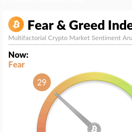
สภาวะตลาด (ความกลัว vs ความโลภ)