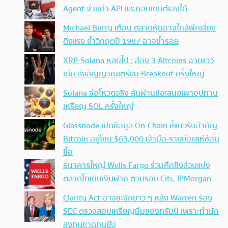
Agent จ่ายค่า API และคอนเทนต์เองได้
Michael Burry เตือน ตลาดหุ้นอาจใกล้พีคเสี่ยง
ดิ่งแรง ย้ำวิกฤตปี 1987 อาจซ้ำรอย
XRP-Solana หลบไป : ส่อง 3 Altcoins ฉายแวว
เด่น ส่งสัญญาณเตรียม Breakout ครั้งใหญ่
Solana จ่อโหวตจริง ลุ้นผ่านข้อเสนอเผาอุปทาน
เหรียญ SOL ครั้งใหญ่
Glassnode เปิดข้อมูล On-Chain ชี้แนวรับสำคัญ
Bitcoin อยู่โซน $63,000 เจ้ามือ-รายย่อยแห่ช้อน
ซื้อ
ธนาคารใหญ่ Wells Fargo ร่วมศึกชิงส่วนแบ่ง
ตลาดโทเคนเงินฝาก ตามรอย Citi, JPMorgan
Clarity Act อาจชะงักยาว ๆ หลัง Warren ร้อง
SEC ตรวจสอบเหรียญมีมของทรัมป์ เพราะทำนัก
ลงทุนขาดทุนยับ