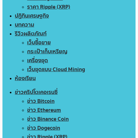
ราคา Ripple (XRP)
ปฏิทินเศรษฐกิจ
บทความ
รีวิวผลิตภัณฑ์
เว็บซื้อขาย
กระเป๋าเก็บเหรียญ
เครื่องขุด
เว็บขุดแบบ Cloud Mining
ห้องเรียน
ข่าวคริปโตเคอเรนซี่
ข่าว Bitcoin
ข่าว Ethereum
ข่าว Binance Coin
ข่าว Dogecoin
ข่าว Ripple (XRP)