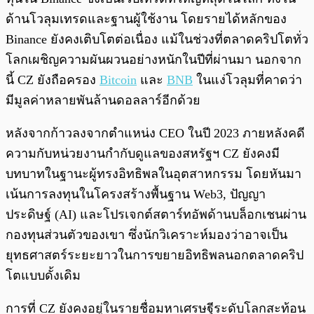
ด้านโวลุมเทรดและฐานผู้ใช้งาน โดยรายได้หลักของ
Binance ยังคงเติบโตต่อเนื่อง แม้ในช่วงที่ตลาดคริปโตทั่ว
โลกเผชิญความผันผวนอย่างหนักในปีที่ผ่านมา นอกจาก
นี้ CZ ยังถือครอง
Bitcoin
และ
BNB
ในแง่โวลุมที่คาดว่า
มีมูลค่าหลายพันล้านดอลลาร์อีกด้วย
หลังจากก้าวลงจากตำแหน่ง CEO ในปี 2023 ภายหลังคดี
ความกับหน่วยงานกำกับดูแลของสหรัฐฯ CZ ยังคงมี
บทบาทในฐานะผู้ทรงอิทธิพลในอุตสาหกรรม โดยหันมา
เน้นการลงทุนในโครงสร้างพื้นฐาน Web3, ปัญญา
ประดิษฐ์ (AI) และโปรเจกต์สตาร์ทอัพด้านบล็อกเชนผ่าน
กองทุนส่วนตัวของเขา ซึ่งนักวิเคราะห์มองว่าอาจเป็น
ยุทธศาสตร์ระยะยาวในการขยายอิทธิพลนอกตลาดคริป
โตแบบดั้งเดิม
การที่ CZ ยังคงอยู่ในรายชื่อมหาเศรษฐีระดับโลกสะท้อน