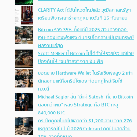
CLARITY Act ได้วันโหวตใหม่แล้ว วุฒิสภาสหรัฐฯ
เตรียมพิจารณาร่างกฎหมายวันที่ 15 กันยายน
Bitcoin ร่วง 35% ตั้งแต่ปี 2025 สวนทางทอง-
เงิน-ทองแดงพุ่งแรง ดันคริปโตกลายเป็นสินทรัพย์
ผลงานแย่สุด
Scott Melker ชี้ Bitcoin ไม่ได้ทำให้รวยเร็ว แต่ช่วย
ป้องกันให้ “จนช้าลง” จากเงินเฟ้อ
ยอดขาย Hardware Wallet ในรัสเซียพุ่งสูง 2 เท่า
นักลงทุนแห่ถือคริปโตเอง ก่อนกฎใหม่เริ่มใช้
ก.ย.นี้
Michael Saylor ลั่น “มีแค่ Satoshi ที่ขาย Bitcoin
น้อยกว่าผม” หลัง Strategy ถือ BTC ทะลุ
840,000 BTC
คริปโตถูกขโมยไปแล้วกว่า $1,200 ล้าน จาก 276
เหตุการณ์ในปี ปี 2026 Coldcard คิดเป็นสัดส่วน
10% จากทั้งหมด