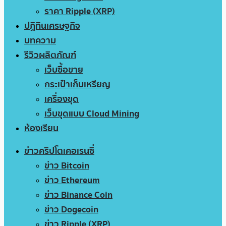
ราคา Ripple (XRP)
ปฏิทินเศรษฐกิจ
บทความ
รีวิวผลิตภัณฑ์
เว็บซื้อขาย
กระเป๋าเก็บเหรียญ
เครื่องขุด
เว็บขุดแบบ Cloud Mining
ห้องเรียน
ข่าวคริปโตเคอเรนซี่
ข่าว Bitcoin
ข่าว Ethereum
ข่าว Binance Coin
ข่าว Dogecoin
ข่าว Ripple (XRP)