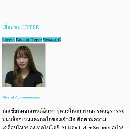
เยี่ยมชม HYPER
bitcoin
Bitcoin Hyper
บิทคอยน์
Nisarat Aunrueanngam
นักเขียนคอนเทนต์อิสระ ผู้หลงใหลการถอดรหัสธุรกรรม
บนบล็อกเชนและกลไกของเจ้ามือ ติดตามความ
เคลื่อนไหวของเทคโนโลยี AI และ Cyber Security อย่าง