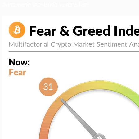
สภาวะตลาด (ความกลัว vs ความโลภ)