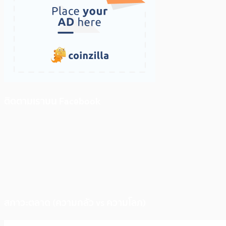
ติดตามเราบน Facebook
สภาวะตลาด (ความกลัว vs ความโลภ)