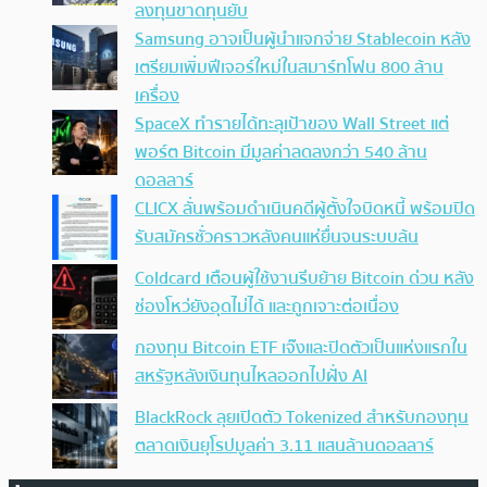
ลงทุนขาดทุนยับ
Samsung อาจเป็นผู้นำแจกจ่าย Stablecoin หลัง
เตรียมเพิ่มฟีเจอร์ใหม่ในสมาร์ทโฟน 800 ล้าน
เครื่อง
SpaceX ทำรายได้ทะลุเป้าของ Wall Street แต่
พอร์ต Bitcoin มีมูลค่าลดลงกว่า 540 ล้าน
ดอลลาร์
CLICX ลั่นพร้อมดำเนินคดีผู้ตั้งใจบิดหนี้ พร้อมปิด
รับสมัครชั่วคราวหลังคนแห่ยื่นจนระบบล้น
Coldcard เตือนผู้ใช้งานรีบย้าย Bitcoin ด่วน หลัง
ช่องโหว่ยังอุดไม่ได้ และถูกเจาะต่อเนื่อง
กองทุน Bitcoin ETF เจ๊งและปิดตัวเป็นแห่งแรกใน
สหรัฐหลังเงินทุนไหลออกไปฝั่ง AI
BlackRock ลุยเปิดตัว Tokenized สำหรับกองทุน
ตลาดเงินยุโรปมูลค่า 3.11 แสนล้านดอลลาร์