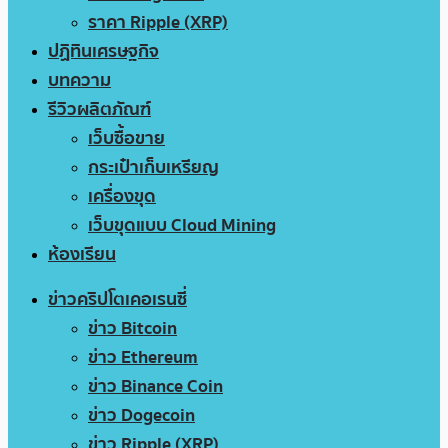
ราคา Ripple (XRP)
ปฏิทินเศรษฐกิจ
บทความ
รีวิวผลิตภัณฑ์
เว็บซื้อขาย
กระเป๋าเก็บเหรียญ
เครื่องขุด
เว็บขุดแบบ Cloud Mining
ห้องเรียน
ข่าวคริปโตเคอเรนซี่
ข่าว Bitcoin
ข่าว Ethereum
ข่าว Binance Coin
ข่าว Dogecoin
ข่าว Ripple (XRP)