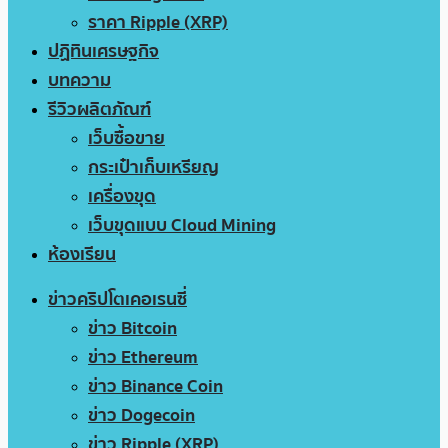
ราคา Ripple (XRP)
ปฏิทินเศรษฐกิจ
บทความ
รีวิวผลิตภัณฑ์
เว็บซื้อขาย
กระเป๋าเก็บเหรียญ
เครื่องขุด
เว็บขุดแบบ Cloud Mining
ห้องเรียน
ข่าวคริปโตเคอเรนซี่
ข่าว Bitcoin
ข่าว Ethereum
ข่าว Binance Coin
ข่าว Dogecoin
ข่าว Ripple (XRP)