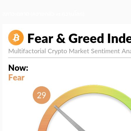
สภาวะตลาด (ความกลัว vs ความโลภ)