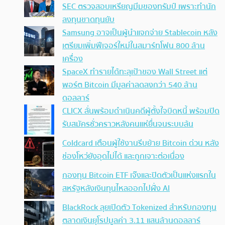
SEC ตรวจสอบเหรียญมีมของทรัมป์ เพราะทำนัก
ลงทุนขาดทุนยับ
Samsung อาจเป็นผู้นำแจกจ่าย Stablecoin หลัง
เตรียมเพิ่มฟีเจอร์ใหม่ในสมาร์ทโฟน 800 ล้าน
เครื่อง
SpaceX ทำรายได้ทะลุเป้าของ Wall Street แต่
พอร์ต Bitcoin มีมูลค่าลดลงกว่า 540 ล้าน
ดอลลาร์
CLICX ลั่นพร้อมดำเนินคดีผู้ตั้งใจบิดหนี้ พร้อมปิด
รับสมัครชั่วคราวหลังคนแห่ยื่นจนระบบล้น
Coldcard เตือนผู้ใช้งานรีบย้าย Bitcoin ด่วน หลัง
ช่องโหว่ยังอุดไม่ได้ และถูกเจาะต่อเนื่อง
กองทุน Bitcoin ETF เจ๊งและปิดตัวเป็นแห่งแรกใน
สหรัฐหลังเงินทุนไหลออกไปฝั่ง AI
BlackRock ลุยเปิดตัว Tokenized สำหรับกองทุน
ตลาดเงินยุโรปมูลค่า 3.11 แสนล้านดอลลาร์