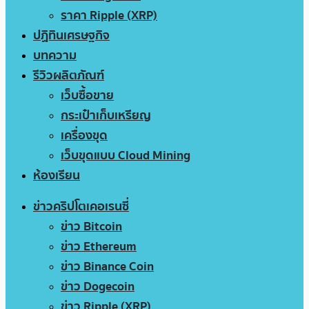
ราคา Ripple (XRP)
ปฏิทินเศรษฐกิจ
บทความ
รีวิวผลิตภัณฑ์
เว็บซื้อขาย
กระเป๋าเก็บเหรียญ
เครื่องขุด
เว็บขุดแบบ Cloud Mining
ห้องเรียน
ข่าวคริปโตเคอเรนซี่
ข่าว Bitcoin
ข่าว Ethereum
ข่าว Binance Coin
ข่าว Dogecoin
ข่าว Ripple (XRP)