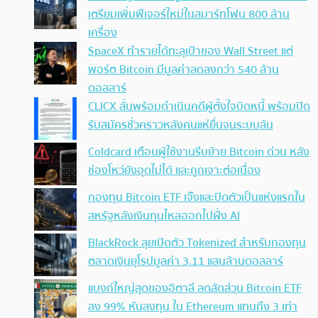
เตรียมเพิ่มฟีเจอร์ใหม่ในสมาร์ทโฟน 800 ล้าน
เครื่อง
SpaceX ทำรายได้ทะลุเป้าของ Wall Street แต่
พอร์ต Bitcoin มีมูลค่าลดลงกว่า 540 ล้าน
ดอลลาร์
CLICX ลั่นพร้อมดำเนินคดีผู้ตั้งใจบิดหนี้ พร้อมปิด
รับสมัครชั่วคราวหลังคนแห่ยื่นจนระบบล้น
Coldcard เตือนผู้ใช้งานรีบย้าย Bitcoin ด่วน หลัง
ช่องโหว่ยังอุดไม่ได้ และถูกเจาะต่อเนื่อง
กองทุน Bitcoin ETF เจ๊งและปิดตัวเป็นแห่งแรกใน
สหรัฐหลังเงินทุนไหลออกไปฝั่ง AI
BlackRock ลุยเปิดตัว Tokenized สำหรับกองทุน
ตลาดเงินยุโรปมูลค่า 3.11 แสนล้านดอลลาร์
แบงก์ใหญ่สุดของอิตาลี ลดสัดส่วน Bitcoin ETF
ลง 99% หันลงทุน ใน Ethereum แทนถึง 3 เท่า