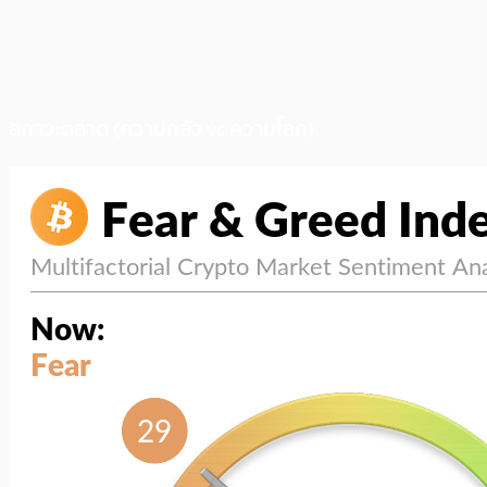
สภาวะตลาด (ความกลัว vs ความโลภ)