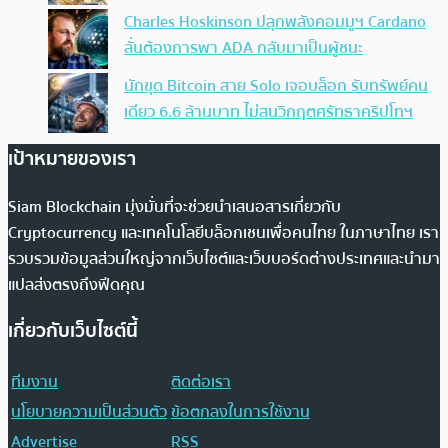
Charles Hoskinson ปลุกพลังคอมมูฯ Cardano
ลั่นต้องการพา ADA กลับมาเป็นผู้ชนะ
นักขุด Bitcoin สาย Solo เจอบล็อก รับทรัพย์คน
เดียว 6.6 ล้านบาท ไม่สนวิกฤตศรัทธาคริปโทฯ
เป้าหมายของเรา
Siam Blockchain มุ่งมั่นที่จะช่วยนำเสนอสารเกี่ยวกับ
Cryptocurrency และเทคโนโลยีบล็อกเชนเพื่อคนไทย ในภาษาไทย เรา
รวบรวมข้อมูลส่วนใหญ่จากเว็บไซต์และเว็บบอร์ดต่างประเทศและนำมา
แปลส่งตรงถึงฟีดคุณ
เกี่ยวกับเว็บไซต์นี้
ทีมงาน
ติดต่อเรา
นโยบายความเป็นส่วนตัว
ข้อตกลงในการใช้งาน
Advertise
RSS