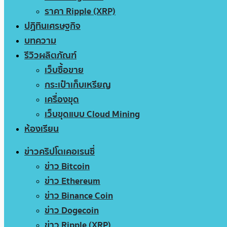
ราคา Ripple (XRP)
ปฏิทินเศรษฐกิจ
บทความ
รีวิวผลิตภัณฑ์
เว็บซื้อขาย
กระเป๋าเก็บเหรียญ
เครื่องขุด
เว็บขุดแบบ Cloud Mining
ห้องเรียน
ข่าวคริปโตเคอเรนซี่
ข่าว Bitcoin
ข่าว Ethereum
ข่าว Binance Coin
ข่าว Dogecoin
ข่าว Ripple (XRP)