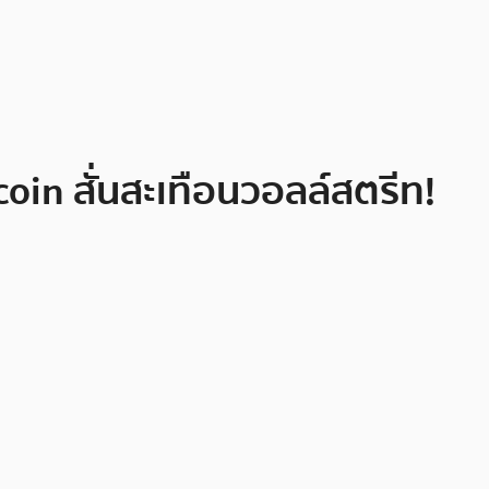
oin สั่นสะเทือนวอลล์สตรีท!