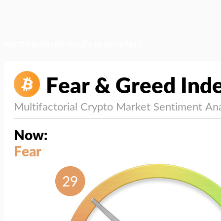
สภาวะตลาด (ความกลัว vs ความโลภ)