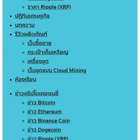
ราคา Ripple (XRP)
ปฏิทินเศรษฐกิจ
บทความ
รีวิวผลิตภัณฑ์
เว็บซื้อขาย
กระเป๋าเก็บเหรียญ
เครื่องขุด
เว็บขุดแบบ Cloud Mining
ห้องเรียน
ข่าวคริปโตเคอเรนซี่
ข่าว Bitcoin
ข่าว Ethereum
ข่าว Binance Coin
ข่าว Dogecoin
ข่าว Ripple (XRP)