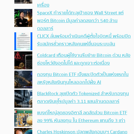
เครื่อง
SpaceX ทำรายได้ทะลุเป้าของ Wall Street แต่
พอร์ต Bitcoin มีมูลค่าลดลงกว่า 540 ล้าน
ดอลลาร์
CLICX ลั่นพร้อมดำเนินคดีผู้ตั้งใจบิดหนี้ พร้อมปิด
รับสมัครชั่วคราวหลังคนแห่ยื่นจนระบบล้น
Coldcard เตือนผู้ใช้งานรีบย้าย Bitcoin ด่วน หลัง
ช่องโหว่ยังอุดไม่ได้ และถูกเจาะต่อเนื่อง
กองทุน Bitcoin ETF เจ๊งและปิดตัวเป็นแห่งแรกใน
สหรัฐหลังเงินทุนไหลออกไปฝั่ง AI
BlackRock ลุยเปิดตัว Tokenized สำหรับกองทุน
ตลาดเงินยุโรปมูลค่า 3.11 แสนล้านดอลลาร์
แบงก์ใหญ่สุดของอิตาลี ลดสัดส่วน Bitcoin ETF
ลง 99% หันลงทุน ใน Ethereum แทนถึง 3 เท่า
Charles Hoskinson ปลุกพลังคอมมูฯ Cardano