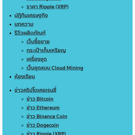
ราคา Ripple (XRP)
ปฏิทินเศรษฐกิจ
บทความ
รีวิวผลิตภัณฑ์
เว็บซื้อขาย
กระเป๋าเก็บเหรียญ
เครื่องขุด
เว็บขุดแบบ Cloud Mining
ห้องเรียน
ข่าวคริปโตเคอเรนซี่
ข่าว Bitcoin
ข่าว Ethereum
ข่าว Binance Coin
ข่าว Dogecoin
ข่าว Ripple (XRP)