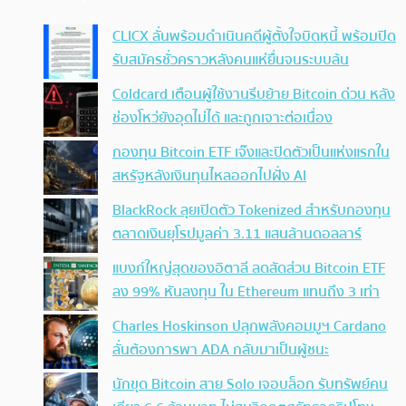
CLICX ลั่นพร้อมดำเนินคดีผู้ตั้งใจบิดหนี้ พร้อมปิด
รับสมัครชั่วคราวหลังคนแห่ยื่นจนระบบล้น
Coldcard เตือนผู้ใช้งานรีบย้าย Bitcoin ด่วน หลัง
ช่องโหว่ยังอุดไม่ได้ และถูกเจาะต่อเนื่อง
กองทุน Bitcoin ETF เจ๊งและปิดตัวเป็นแห่งแรกใน
สหรัฐหลังเงินทุนไหลออกไปฝั่ง AI
BlackRock ลุยเปิดตัว Tokenized สำหรับกองทุน
ตลาดเงินยุโรปมูลค่า 3.11 แสนล้านดอลลาร์
แบงก์ใหญ่สุดของอิตาลี ลดสัดส่วน Bitcoin ETF
ลง 99% หันลงทุน ใน Ethereum แทนถึง 3 เท่า
Charles Hoskinson ปลุกพลังคอมมูฯ Cardano
ลั่นต้องการพา ADA กลับมาเป็นผู้ชนะ
นักขุด Bitcoin สาย Solo เจอบล็อก รับทรัพย์คน