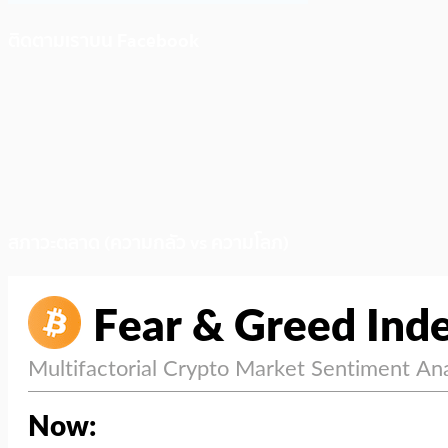
ติดตามเราบน Facebook
สภาวะตลาด (ความกลัว vs ความโลภ)