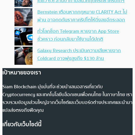
เดียว 6.6 ล้านบาท ไม่สนวิกฤตศรัทธาคริปโทฯ
Bernstein เตือนหากกฎหมาย CLARITY Act ไม่
ผ่าน อาจกดดันราคาคริปโตให้ดิ่งลงอีกระลอก
ทั่วโลกช็อก Telegram หายจาก App Store
ชั่วคราว ก่อนกลับมาใช้งานได้ปกติ
Galaxy Research ประเมินความเสียหายจาก
Coldcard อาจพุ่งสูงถึง $130 ล้าน
เป้าหมายของเรา
Siam Blockchain มุ่งมั่นที่จะช่วยนำเสนอสารเกี่ยวกับ
Cryptocurrency และเทคโนโลยีบล็อกเชนเพื่อคนไทย ในภาษาไทย เรา
รวบรวมข้อมูลส่วนใหญ่จากเว็บไซต์และเว็บบอร์ดต่างประเทศและนำมา
แปลส่งตรงถึงฟีดคุณ
เกี่ยวกับเว็บไซต์นี้