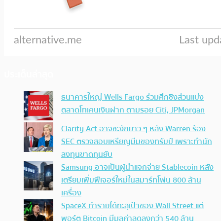
ประเด็นล่าสุด
ธนาคารใหญ่ Wells Fargo ร่วมศึกชิงส่วนแบ่ง
ตลาดโทเคนเงินฝาก ตามรอย Citi, JPMorgan
Clarity Act อาจชะงักยาว ๆ หลัง Warren ร้อง
SEC ตรวจสอบเหรียญมีมของทรัมป์ เพราะทำนัก
ลงทุนขาดทุนยับ
Samsung อาจเป็นผู้นำแจกจ่าย Stablecoin หลัง
เตรียมเพิ่มฟีเจอร์ใหม่ในสมาร์ทโฟน 800 ล้าน
เครื่อง
SpaceX ทำรายได้ทะลุเป้าของ Wall Street แต่
พอร์ต Bitcoin มีมูลค่าลดลงกว่า 540 ล้าน