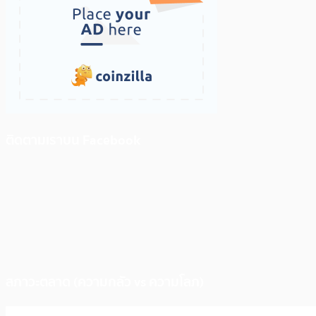
ติดตามเราบน Facebook
สภาวะตลาด (ความกลัว vs ความโลภ)