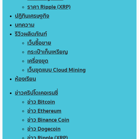
ราคา Ripple (XRP)
ปฏิทินเศรษฐกิจ
บทความ
รีวิวผลิตภัณฑ์
เว็บซื้อขาย
กระเป๋าเก็บเหรียญ
เครื่องขุด
เว็บขุดแบบ Cloud Mining
ห้องเรียน
ข่าวคริปโตเคอเรนซี่
ข่าว Bitcoin
ข่าว Ethereum
ข่าว Binance Coin
ข่าว Dogecoin
ข่าว Ripple (XRP)