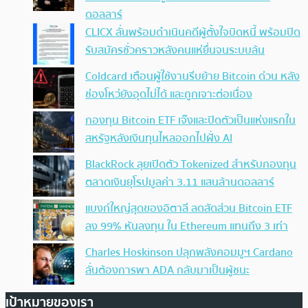
ดอลลาร์
CLICX ลั่นพร้อมดำเนินคดีผู้ตั้งใจบิดหนี้ พร้อมปิด
รับสมัครชั่วคราวหลังคนแห่ยื่นจนระบบล้น
Coldcard เตือนผู้ใช้งานรีบย้าย Bitcoin ด่วน หลัง
ช่องโหว่ยังอุดไม่ได้ และถูกเจาะต่อเนื่อง
กองทุน Bitcoin ETF เจ๊งและปิดตัวเป็นแห่งแรกใน
สหรัฐหลังเงินทุนไหลออกไปฝั่ง AI
BlackRock ลุยเปิดตัว Tokenized สำหรับกองทุน
ตลาดเงินยุโรปมูลค่า 3.11 แสนล้านดอลลาร์
แบงก์ใหญ่สุดของอิตาลี ลดสัดส่วน Bitcoin ETF
ลง 99% หันลงทุน ใน Ethereum แทนถึง 3 เท่า
Charles Hoskinson ปลุกพลังคอมมูฯ Cardano
ลั่นต้องการพา ADA กลับมาเป็นผู้ชนะ
เป้าหมายของเรา