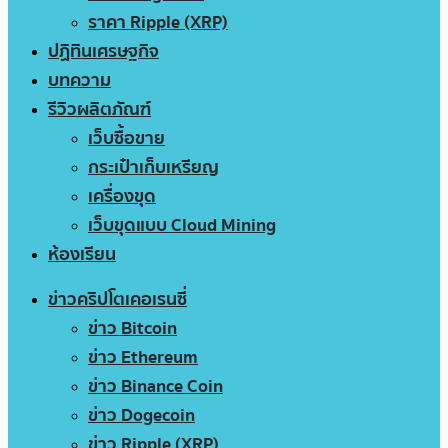
ราคา Ripple (XRP)
ปฏิทินเศรษฐกิจ
บทความ
รีวิวผลิตภัณฑ์
เว็บซื้อขาย
กระเป๋าเก็บเหรียญ
เครื่องขุด
เว็บขุดแบบ Cloud Mining
ห้องเรียน
ข่าวคริปโตเคอเรนซี่
ข่าว Bitcoin
ข่าว Ethereum
ข่าว Binance Coin
ข่าว Dogecoin
ข่าว Ripple (XRP)