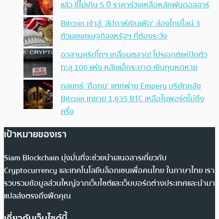
แล้ว ชี้ไม่เกิน 5 ปี ราคาร่วงเหลือหลักพันดอลลาร์
Bitcoin เข้าสู่ ‘สัปดาห์เงินเฟ้อ’ ส่องไทม์ไลน์ 3
ตัวเลขเศรษฐกิจสหรัฐฯ ที่ต้องระวัง
อวสานคริปโทฯ เกลื่อนตลาด! โปรเจกต์แห่ปิดตัว
ทะลุ 100 แห่ง หลังแฮ็กระบาด-เงินทุนหดหาย
กลยุทธ์ ‘ถือทน’ แตกพ่าย Empery บริษัทคลัง
Bitcoin เทขาย 1,635 BTC เหลือในพอร์ตไม่ถึง
ครึ่ง
เป้าหมายของเรา
Siam Blockchain มุ่งมั่นที่จะช่วยนำเสนอสารเกี่ยวกับ
Cryptocurrency และเทคโนโลยีบล็อกเชนเพื่อคนไทย ในภาษาไทย เรา
รวบรวมข้อมูลส่วนใหญ่จากเว็บไซต์และเว็บบอร์ดต่างประเทศและนำมา
แปลส่งตรงถึงฟีดคุณ
เกี่ยวกับเว็บไซต์นี้