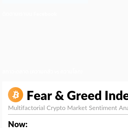
ติดตามเราบน Facebook
สภาวะตลาด (ความกลัว vs ความโลภ)