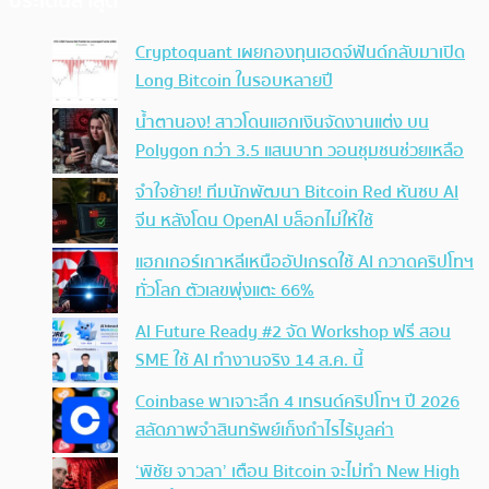
ประเด็นล่าสุด
Cryptoquant เผยกองทุนเฮดจ์ฟันด์กลับมาเปิด
Long Bitcoin ในรอบหลายปี
น้ำตานอง! สาวโดนแฮกเงินจัดงานแต่ง บน
Polygon กว่า 3.5 แสนบาท วอนชุมชนช่วยเหลือ
จำใจย้าย! ทีมนักพัฒนา Bitcoin Red หันซบ AI
จีน หลังโดน OpenAI บล็อกไม่ให้ใช้
แฮกเกอร์เกาหลีเหนืออัปเกรดใช้ AI กวาดคริปโทฯ
ทั่วโลก ตัวเลขพุ่งแตะ 66%
AI Future Ready #2 จัด Workshop ฟรี สอน
SME ใช้ AI ทำงานจริง 14 ส.ค. นี้
Coinbase พาเจาะลึก 4 เทรนด์คริปโทฯ ปี 2026
สลัดภาพจำสินทรัพย์เก็งกำไรไร้มูลค่า
‘พิชัย จาวลา’ เตือน Bitcoin จะไม่ทำ New High