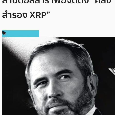
ล้านดอลลาร์ เพื่อจัดตั้ง “คลัง
สำรอง XRP”
ข่าว Ripple (XRP)