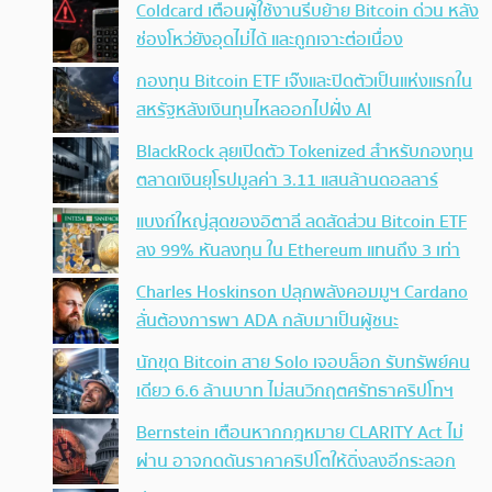
Coldcard เตือนผู้ใช้งานรีบย้าย Bitcoin ด่วน หลัง
ช่องโหว่ยังอุดไม่ได้ และถูกเจาะต่อเนื่อง
กองทุน Bitcoin ETF เจ๊งและปิดตัวเป็นแห่งแรกใน
สหรัฐหลังเงินทุนไหลออกไปฝั่ง AI
BlackRock ลุยเปิดตัว Tokenized สำหรับกองทุน
ตลาดเงินยุโรปมูลค่า 3.11 แสนล้านดอลลาร์
แบงก์ใหญ่สุดของอิตาลี ลดสัดส่วน Bitcoin ETF
ลง 99% หันลงทุน ใน Ethereum แทนถึง 3 เท่า
Charles Hoskinson ปลุกพลังคอมมูฯ Cardano
ลั่นต้องการพา ADA กลับมาเป็นผู้ชนะ
นักขุด Bitcoin สาย Solo เจอบล็อก รับทรัพย์คน
เดียว 6.6 ล้านบาท ไม่สนวิกฤตศรัทธาคริปโทฯ
Bernstein เตือนหากกฎหมาย CLARITY Act ไม่
ผ่าน อาจกดดันราคาคริปโตให้ดิ่งลงอีกระลอก