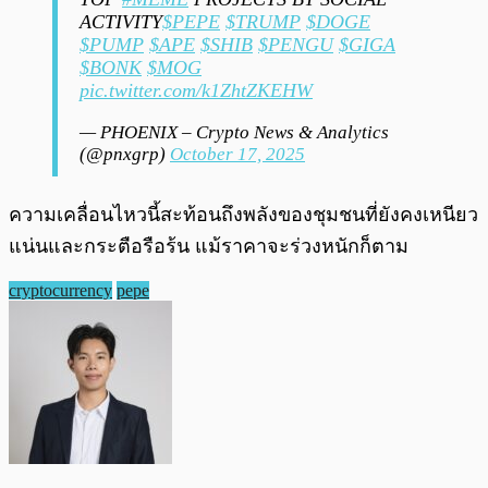
ACTIVITY
$PEPE
$TRUMP
$DOGE
$PUMP
$APE
$SHIB
$PENGU
$GIGA
$BONK
$MOG
pic.twitter.com/k1ZhtZKEHW
— PHOENIX – Crypto News & Analytics
(@pnxgrp)
October 17, 2025
ความเคลื่อนไหวนี้สะท้อนถึงพลังของชุมชนที่ยังคงเหนียว
แน่นและกระตือรือร้น แม้ราคาจะร่วงหนักก็ตาม
cryptocurrency
pepe