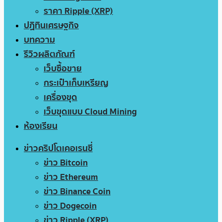
ราคา Ripple (XRP)
ปฏิทินเศรษฐกิจ
บทความ
รีวิวผลิตภัณฑ์
เว็บซื้อขาย
กระเป๋าเก็บเหรียญ
เครื่องขุด
เว็บขุดแบบ Cloud Mining
ห้องเรียน
ข่าวคริปโตเคอเรนซี่
ข่าว Bitcoin
ข่าว Ethereum
ข่าว Binance Coin
ข่าว Dogecoin
ข่าว Ripple (XRP)