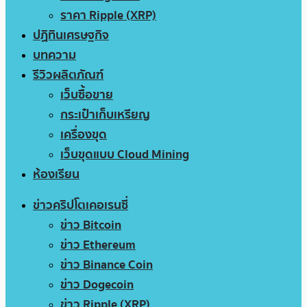
ราคา Ripple (XRP)
ปฏิทินเศรษฐกิจ
บทความ
รีวิวผลิตภัณฑ์
เว็บซื้อขาย
กระเป๋าเก็บเหรียญ
เครื่องขุด
เว็บขุดแบบ Cloud Mining
ห้องเรียน
ข่าวคริปโตเคอเรนซี่
ข่าว Bitcoin
ข่าว Ethereum
ข่าว Binance Coin
ข่าว Dogecoin
ข่าว Ripple (XRP)