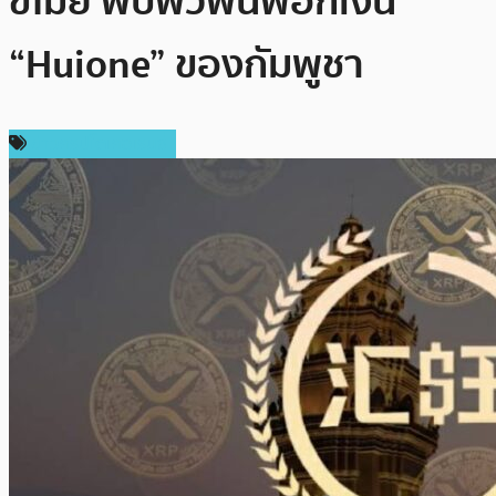
ขโมย พบพัวพันฟอกเงิน
“Huione” ของกัมพูชา
ข่าวคริปโตเคอเรนซี่