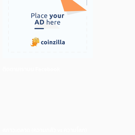
ติดตามเราบน Facebook
สภาวะตลาด (ความกลัว vs ความโลภ)