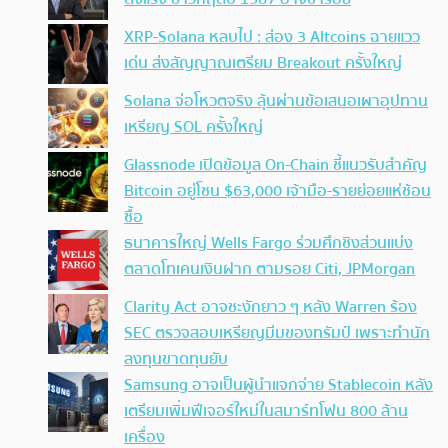
XRP-Solana หลบไป : ส่อง 3 Altcoins ฉายแวว
เด่น ส่งสัญญาณเตรียม Breakout ครั้งใหญ่
Solana จ่อโหวตจริง ลุ้นผ่านข้อเสนอเผาอุปทาน
เหรียญ SOL ครั้งใหญ่
Glassnode เปิดข้อมูล On-Chain ชี้แนวรับสำคัญ
Bitcoin อยู่โซน $63,000 เจ้ามือ-รายย่อยแห่ช้อน
ซื้อ
ธนาคารใหญ่ Wells Fargo ร่วมศึกชิงส่วนแบ่ง
ตลาดโทเคนเงินฝาก ตามรอย Citi, JPMorgan
Clarity Act อาจชะงักยาว ๆ หลัง Warren ร้อง
SEC ตรวจสอบเหรียญมีมของทรัมป์ เพราะทำนัก
ลงทุนขาดทุนยับ
Samsung อาจเป็นผู้นำแจกจ่าย Stablecoin หลัง
เตรียมเพิ่มฟีเจอร์ใหม่ในสมาร์ทโฟน 800 ล้าน
เครื่อง