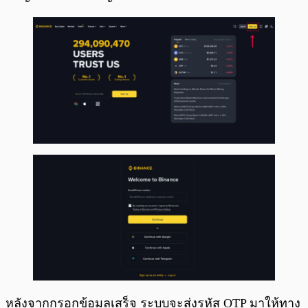
หลังจากกรอกข้อมูลเสร็จ ระบบจะส่งรหัส OTP มาให้ทาง