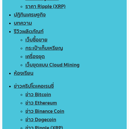
ราคา Ripple (XRP)
ปฏิทินเศรษฐกิจ
บทความ
รีวิวผลิตภัณฑ์
เว็บซื้อขาย
กระเป๋าเก็บเหรียญ
เครื่องขุด
เว็บขุดแบบ Cloud Mining
ห้องเรียน
ข่าวคริปโตเคอเรนซี่
ข่าว Bitcoin
ข่าว Ethereum
ข่าว Binance Coin
ข่าว Dogecoin
ข่าว Ripple (XRP)