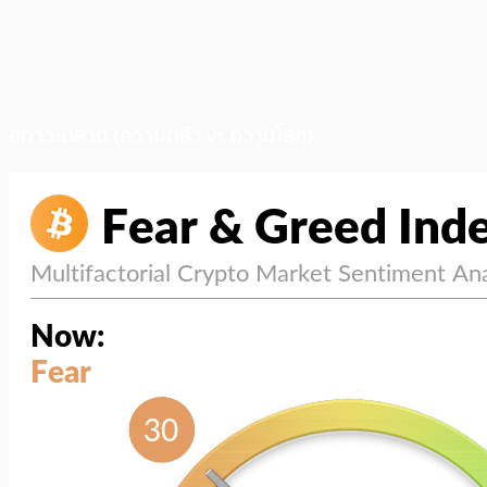
สภาวะตลาด (ความกลัว vs ความโลภ)