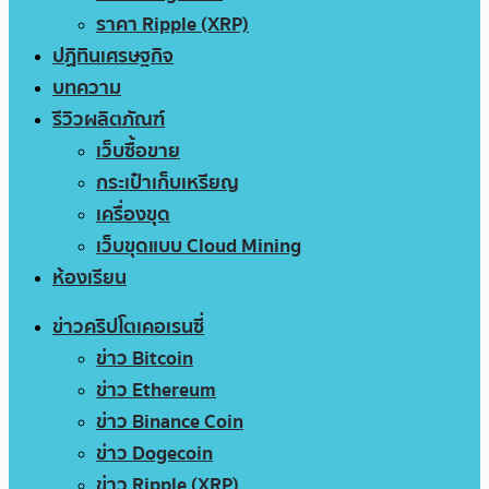
ราคา Ripple (XRP)
ปฏิทินเศรษฐกิจ
บทความ
รีวิวผลิตภัณฑ์
เว็บซื้อขาย
กระเป๋าเก็บเหรียญ
เครื่องขุด
เว็บขุดแบบ Cloud Mining
ห้องเรียน
ข่าวคริปโตเคอเรนซี่
ข่าว Bitcoin
ข่าว Ethereum
ข่าว Binance Coin
ข่าว Dogecoin
ข่าว Ripple (XRP)