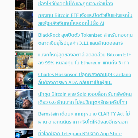
ช่องโหว่ยังอุดไม่ได้ และถูกเจาะต่อเนื่อง
กองทุน Bitcoin ETF เจ๊งและปิดตัวเป็นแห่งแรกใน
สหรัฐหลังเงินทุนไหลออกไปฝั่ง AI
BlackRock ลุยเปิดตัว Tokenized สำหรับกองทุน
ตลาดเงินยุโรปมูลค่า 3.11 แสนล้านดอลลาร์
แบงก์ใหญ่สุดของอิตาลี ลดสัดส่วน Bitcoin ETF
ลง 99% หันลงทุน ใน Ethereum แทนถึง 3 เท่า
Charles Hoskinson ปลุกพลังคอมมูฯ Cardano
ลั่นต้องการพา ADA กลับมาเป็นผู้ชนะ
นักขุด Bitcoin สาย Solo เจอบล็อก รับทรัพย์คน
เดียว 6.6 ล้านบาท ไม่สนวิกฤตศรัทธาคริปโทฯ
Bernstein เตือนหากกฎหมาย CLARITY Act ไม่
ผ่าน อาจกดดันราคาคริปโตให้ดิ่งลงอีกระลอก
ทั่วโลกช็อก Telegram หายจาก App Store