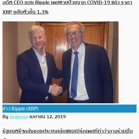
อดีต CEO ของ Ripple เผยหายป่วยจาก COVID-19 แล้ว ราคา
XRP ขยับตัวขึ้น 1.3%
ข่าว Ripple (XRP)
By
Jiraboon
เมษายน 12, 2019
รัฐมนตรีฯคลังของประเทศลักแซมเบิร์กเผยทีท่าว่าอาจร่วมมือ