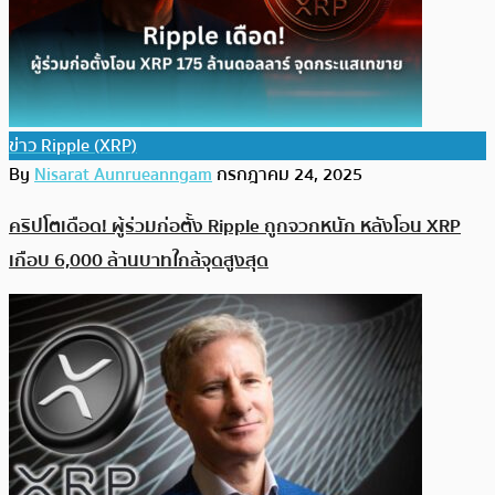
ข่าว Ripple (XRP)
By
Nisarat Aunrueanngam
กรกฎาคม 24, 2025
คริปโตเดือด! ผู้ร่วมก่อตั้ง Ripple ถูกจวกหนัก หลังโอน XRP
เกือบ 6,000 ล้านบาทใกล้จุดสูงสุด