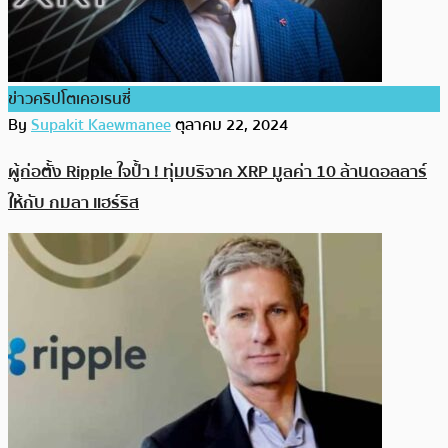
ข่าวคริปโตเคอเรนซี่
By
Supakit Kaewmanee
ตุลาคม 22, 2024
ผู้ก่อตั้ง Ripple ใจป้ำ ! ทุ่มบริจาค XRP มูลค่า 10 ล้านดอลลาร์
ให้กับ กมลา แฮร์ริส