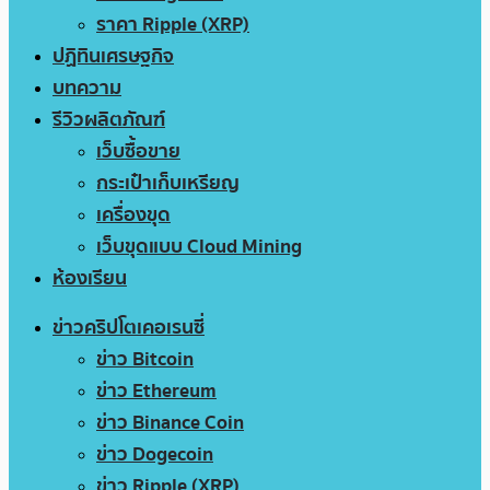
ราคา Ripple (XRP)
ปฏิทินเศรษฐกิจ
บทความ
รีวิวผลิตภัณฑ์
เว็บซื้อขาย
กระเป๋าเก็บเหรียญ
เครื่องขุด
เว็บขุดแบบ Cloud Mining
ห้องเรียน
ข่าวคริปโตเคอเรนซี่
ข่าว Bitcoin
ข่าว Ethereum
ข่าว Binance Coin
ข่าว Dogecoin
ข่าว Ripple (XRP)