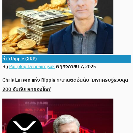
ข่าว Ripple (XRP)
By
Pairploy Denpairojsak
พฤศจิกายน 7, 2025
Chris Larsen แห่ง Ripple ทะยานติดอันดับ ‘มหาเศรษฐีรวยสุด
200 อันดับแรกของโลก’