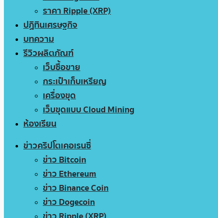
ราคา Ripple (XRP)
ปฏิทินเศรษฐกิจ
บทความ
รีวิวผลิตภัณฑ์
เว็บซื้อขาย
กระเป๋าเก็บเหรียญ
เครื่องขุด
เว็บขุดแบบ Cloud Mining
ห้องเรียน
ข่าวคริปโตเคอเรนซี่
ข่าว Bitcoin
ข่าว Ethereum
ข่าว Binance Coin
ข่าว Dogecoin
ข่าว Ripple (XRP)