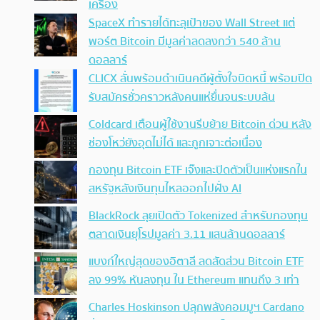
เครื่อง
SpaceX ทำรายได้ทะลุเป้าของ Wall Street แต่
พอร์ต Bitcoin มีมูลค่าลดลงกว่า 540 ล้าน
ดอลลาร์
CLICX ลั่นพร้อมดำเนินคดีผู้ตั้งใจบิดหนี้ พร้อมปิด
รับสมัครชั่วคราวหลังคนแห่ยื่นจนระบบล้น
Coldcard เตือนผู้ใช้งานรีบย้าย Bitcoin ด่วน หลัง
ช่องโหว่ยังอุดไม่ได้ และถูกเจาะต่อเนื่อง
กองทุน Bitcoin ETF เจ๊งและปิดตัวเป็นแห่งแรกใน
สหรัฐหลังเงินทุนไหลออกไปฝั่ง AI
BlackRock ลุยเปิดตัว Tokenized สำหรับกองทุน
ตลาดเงินยุโรปมูลค่า 3.11 แสนล้านดอลลาร์
แบงก์ใหญ่สุดของอิตาลี ลดสัดส่วน Bitcoin ETF
ลง 99% หันลงทุน ใน Ethereum แทนถึง 3 เท่า
Charles Hoskinson ปลุกพลังคอมมูฯ Cardano