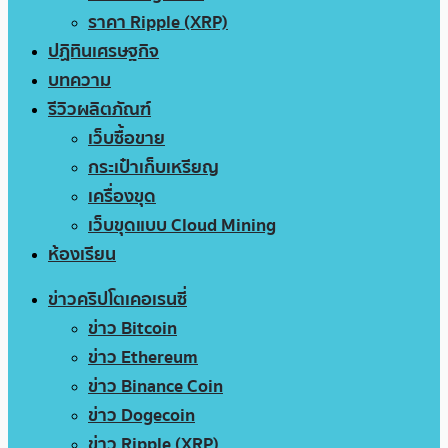
ราคา Ripple (XRP)
ปฏิทินเศรษฐกิจ
บทความ
รีวิวผลิตภัณฑ์
เว็บซื้อขาย
กระเป๋าเก็บเหรียญ
เครื่องขุด
เว็บขุดแบบ Cloud Mining
ห้องเรียน
ข่าวคริปโตเคอเรนซี่
ข่าว Bitcoin
ข่าว Ethereum
ข่าว Binance Coin
ข่าว Dogecoin
ข่าว Ripple (XRP)