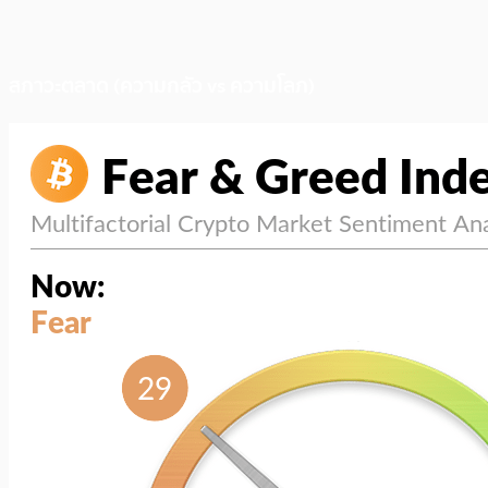
สภาวะตลาด (ความกลัว vs ความโลภ)