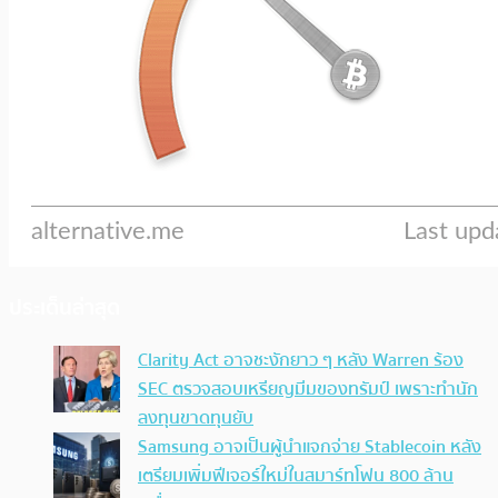
ประเด็นล่าสุด
Clarity Act อาจชะงักยาว ๆ หลัง Warren ร้อง
SEC ตรวจสอบเหรียญมีมของทรัมป์ เพราะทำนัก
ลงทุนขาดทุนยับ
Samsung อาจเป็นผู้นำแจกจ่าย Stablecoin หลัง
เตรียมเพิ่มฟีเจอร์ใหม่ในสมาร์ทโฟน 800 ล้าน