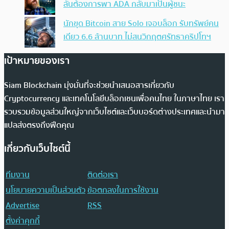
ลั่นต้องการพา ADA กลับมาเป็นผู้ชนะ
นักขุด Bitcoin สาย Solo เจอบล็อก รับทรัพย์คน
เดียว 6.6 ล้านบาท ไม่สนวิกฤตศรัทธาคริปโทฯ
เป้าหมายของเรา
Siam Blockchain มุ่งมั่นที่จะช่วยนำเสนอสารเกี่ยวกับ
Cryptocurrency และเทคโนโลยีบล็อกเชนเพื่อคนไทย ในภาษาไทย เรา
รวบรวมข้อมูลส่วนใหญ่จากเว็บไซต์และเว็บบอร์ดต่างประเทศและนำมา
แปลส่งตรงถึงฟีดคุณ
เกี่ยวกับเว็บไซต์นี้
ทีมงาน
ติดต่อเรา
นโยบายความเป็นส่วนตัว
ข้อตกลงในการใช้งาน
Advertise
RSS
ตั้งค่าคุกกี้