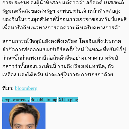
การประชุมของผู้นำทั้งสอง แต่คาดว่า สก็อตต์ เบสเซนต์
รัฐมนตรีคลังของสหรัฐฯ จะพบปะกับเจ้าหน้าที่ระดับสูง
ของจีนในช่วงสุดสัปดาห์นี้ก่อนการเจรจาของทรัมป์และสี
เพื่อหารือถึงแนวทางการลดความตึงเครียดทางการค้า
สถานการณ์ปัจจุบันยังคงตึงเครียด โดยจีนเพิ่งประกาศ
จำกัดการส่งออกแร่แรร์เอิร์ธครั้งใหม่ ในขณะที่ทรัมป์ก็ขู่
ว่าจะขึ้นกำแพงภาษีต่อสินค้าจีนอย่างมหาศาล ทรัมป์
กล่าวว่าทั้งสองประเด็นนี้ รวมถึงเรื่องเฟนทานิล, ถั่ว
เหลือง และไต้หวัน น่าจะอยู่ในวาระการเจรจาด้วย
ที่มา:
bloomberg
cryptocurrency
donald j trump
Xi jin ping