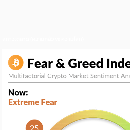
สภาวะตลาด (ความกลัว vs ความโลภ)