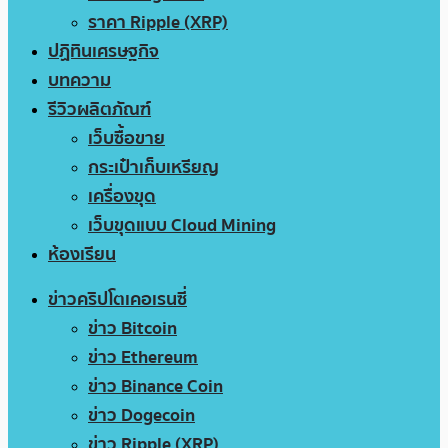
ราคา Ripple (XRP)
ปฏิทินเศรษฐกิจ
บทความ
รีวิวผลิตภัณฑ์
เว็บซื้อขาย
กระเป๋าเก็บเหรียญ
เครื่องขุด
เว็บขุดแบบ Cloud Mining
ห้องเรียน
ข่าวคริปโตเคอเรนซี่
ข่าว Bitcoin
ข่าว Ethereum
ข่าว Binance Coin
ข่าว Dogecoin
ข่าว Ripple (XRP)