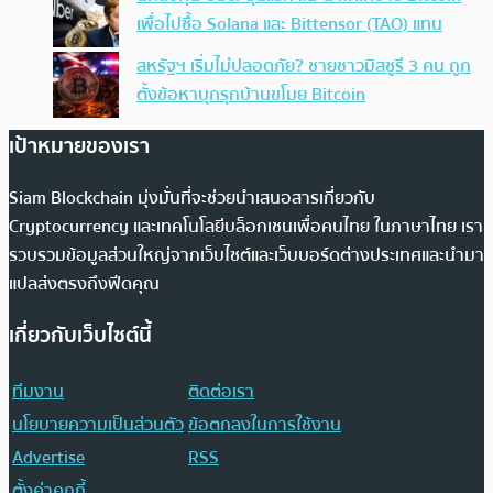
เพื่อไปซื้อ Solana และ Bittensor (TAO) แทน
สหรัฐฯ เริ่มไม่ปลอดภัย? ชายชาวมิสซูรี 3 คน ถูก
ตั้งข้อหาบุกรุกบ้านขโมย Bitcoin
เป้าหมายของเรา
Siam Blockchain มุ่งมั่นที่จะช่วยนำเสนอสารเกี่ยวกับ
Cryptocurrency และเทคโนโลยีบล็อกเชนเพื่อคนไทย ในภาษาไทย เรา
รวบรวมข้อมูลส่วนใหญ่จากเว็บไซต์และเว็บบอร์ดต่างประเทศและนำมา
แปลส่งตรงถึงฟีดคุณ
เกี่ยวกับเว็บไซต์นี้
ทีมงาน
ติดต่อเรา
นโยบายความเป็นส่วนตัว
ข้อตกลงในการใช้งาน
Advertise
RSS
ตั้งค่าคุกกี้