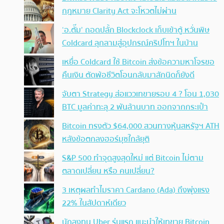
กฎหมาย Clarity Act จะโหวตไม่ผ่าน
‘อ.ตั๊ม’ ถอดปลั้ก Blockclock เก็บเข้าตู้ หวั่นพิษ
Coldcard ลุกลามสู่อุปกรณ์คริปโทฯ ในบ้าน
เหยื่อ Coldcard ใช้ Bitcoin ส่งข้อความหาโจรขอ
คืนเงิน ตัดพ้อชีวิตโอนกลับมาสักนิดก็ยังดี
จับตา Strategy ส่อแววเทขายรอบ 4 ? โอน 1,030
BTC มูลค่าทะลุ 2 พันล้านบาท ออกจากกระเป๋า
Bitcoin ทรงตัว $64,000 สวนทางหุ้นสหรัฐฯ ATH
หลังข้อตกลงฮอร์มุซใกล้ยุติ
S&P 500 ทำจุดสูงสุดใหม่ แต่ Bitcoin ไม่ตาม
ตลาดเปลี่ยน หรือ คนเปลี่ยน?
3 เหตุผลทำไมราคา Cardano (Ada) ถึงพุ่งแรง
22% ในสัปดาห์เดียว
นักลงทุน Uber รุ่นแรก แนะนำให้เทขาย Bitcoin