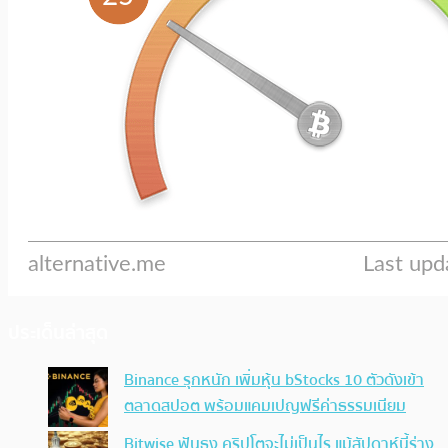
ประเด็นล่าสุด
Binance รุกหนัก เพิ่มหุ้น bStocks 10 ตัวดังเข้า
ตลาดสปอต พร้อมแคมเปญฟรีค่าธรรมเนียม
Bitwise ฟันธง คริปโตจะไม่เป็นไร แม้สัปดาห์นี้ร่าง