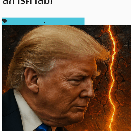
ลการค้าล่ม!
กฎหมายและรัฐบาล
,
ข่าวคริปโตเคอเรนซี่