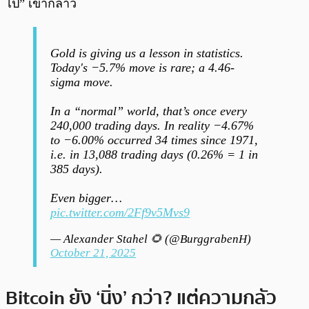
ไป” เขากล่าว
Gold is giving us a lesson in statistics.
Today's −5.7% move is rare; a 4.46-
sigma move.
In a “normal” world, that’s once every
240,000 trading days. In reality −4.67%
to −6.00% occurred 34 times since 1971,
i.e. in 13,088 trading days (0.26% = 1 in
385 days).
Even bigger…
pic.twitter.com/2Ff9v5Mvs9
— Alexander Stahel 🌻 (@BurggrabenH)
October 21, 2025
Bitcoin ยัง ‘นิ่ง’ กว่า? แต่ความกลัว