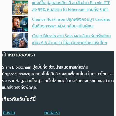
แบงก์ใหญ่สุดของอิตาลี ลดสัดส่วน Bitcoin ETF
ลง 99% หันลงทุน ใน Ethereum แทนถึง 3 เท่า
Charles Hoskinson ปลุกพลังคอมมูฯ Cardano
ลั่นต้องการพา ADA กลับมาเป็นผู้ชนะ
นักขุด Bitcoin สาย Solo เจอบล็อก รับทรัพย์คน
เดียว 6.6 ล้านบาท ไม่สนวิกฤตศรัทธาคริปโทฯ
เป้าหมายของเรา
Siam Blockchain มุ่งมั่นที่จะช่วยนำเสนอสารเกี่ยวกับ
Cryptocurrency และเทคโนโลยีบล็อกเชนเพื่อคนไทย ในภาษาไทย เรา
รวบรวมข้อมูลส่วนใหญ่จากเว็บไซต์และเว็บบอร์ดต่างประเทศและนำมา
แปลส่งตรงถึงฟีดคุณ
เกี่ยวกับเว็บไซต์นี้
ทีมงาน
ติดต่อเรา