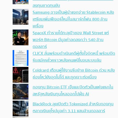
ลงทุนขาดทุนยับ
Samsung อาจเป็นผู้นำแจกจ่าย Stablecoin หลัง
เตรียมเพิ่มฟีเจอร์ใหม่ในสมาร์ทโฟน 800 ล้าน
เครื่อง
SpaceX ทำรายได้ทะลุเป้าของ Wall Street แต่
พอร์ต Bitcoin มีมูลค่าลดลงกว่า 540 ล้าน
ดอลลาร์
CLICX ลั่นพร้อมดำเนินคดีผู้ตั้งใจบิดหนี้ พร้อมปิด
รับสมัครชั่วคราวหลังคนแห่ยื่นจนระบบล้น
Coldcard เตือนผู้ใช้งานรีบย้าย Bitcoin ด่วน หลัง
ช่องโหว่ยังอุดไม่ได้ และถูกเจาะต่อเนื่อง
กองทุน Bitcoin ETF เจ๊งและปิดตัวเป็นแห่งแรกใน
สหรัฐหลังเงินทุนไหลออกไปฝั่ง AI
BlackRock ลุยเปิดตัว Tokenized สำหรับกองทุน
ตลาดเงินยุโรปมูลค่า 3.11 แสนล้านดอลลาร์