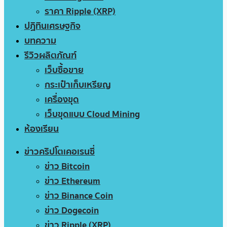
ราคา Ripple (XRP)
ปฏิทินเศรษฐกิจ
บทความ
รีวิวผลิตภัณฑ์
เว็บซื้อขาย
กระเป๋าเก็บเหรียญ
เครื่องขุด
เว็บขุดแบบ Cloud Mining
ห้องเรียน
ข่าวคริปโตเคอเรนซี่
ข่าว Bitcoin
ข่าว Ethereum
ข่าว Binance Coin
ข่าว Dogecoin
ข่าว Ripple (XRP)