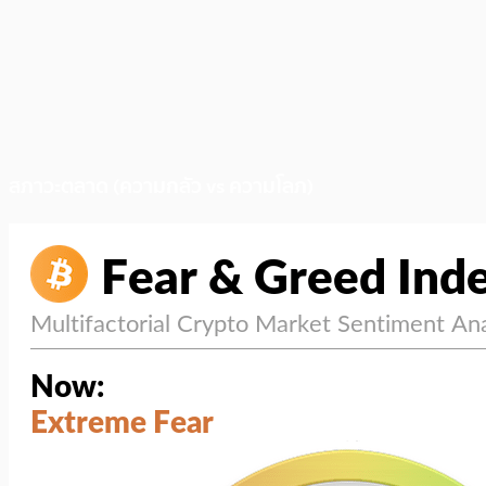
สภาวะตลาด (ความกลัว vs ความโลภ)