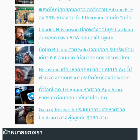
แบงก์ใหญ่สุดของอิตาลี ลดสัดส่วน Bitcoin ETF
ลง 99% หันลงทุน ใน Ethereum แทนถึง 3 เท่า
Charles Hoskinson ปลุกพลังคอมมูฯ Cardano
ลั่นต้องการพา ADA กลับมาเป็นผู้ชนะ
นักขุด Bitcoin สาย Solo เจอบล็อก รับทรัพย์คน
เดียว 6.6 ล้านบาท ไม่สนวิกฤตศรัทธาคริปโทฯ
Bernstein เตือนหากกฎหมาย CLARITY Act ไม่
ผ่าน อาจกดดันราคาคริปโตให้ดิ่งลงอีกระลอก
ทั่วโลกช็อก Telegram หายจาก App Store
ชั่วคราว ก่อนกลับมาใช้งานได้ปกติ
Galaxy Research ประเมินความเสียหายจาก
Coldcard อาจพุ่งสูงถึง $130 ล้าน
เป้าหมายของเรา