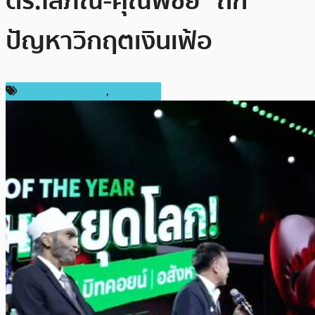
ดร.โสภณ-คุณพิชัย” ถก
ปัญหาวิกฤตเงินเฟ้อ
ข่าวคริปโตเคอเรนซี่
,
ในประเทศ