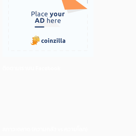
ติดตามเราบน Facebook
สภาวะตลาด (ความกลัว vs ความโลภ)