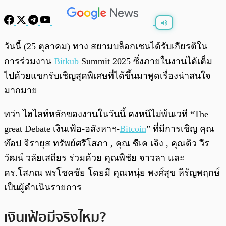
พร้อมเล่น
0:00
/
0:00
วันนี้ (25 ตุลาคม) ทาง สยามบล็อกเชนได้รับเกียรติใน
การร่วมงาน
Bitkub
Summit 2025 ซึ่งภายในงานได้เต็ม
ไปด้วยแขกรับเชิญสุดพิเศษที่ได้ขึ้นมาพูดเรื่องน่าสนใจ
มากมาย
ทว่า ไฮไลท์หลักของงานในวันนี้ คงหนีไม่พ้นเวที “The
great Debate เงินเฟ้อ-อสังหาฯ-
Bitcoin
” ที่มีการเชิญ คุณ
ท๊อป จิรายุส ทรัพย์ศรีโสภา , คุณ ซีเค เจิง , คุณดิว วีร
วัฒน์ วลัยเสถียร ร่วมด้วย คุณพิชัย จาวลา และ
ดร.โสภณ พรโชคชัย โดยมี คุณหนุ่ย พงศ์สุข หิรัญพฤกษ์
เป็นผู้ดำเนินรายการ
เงินเฟ้อมีจริงไหม?