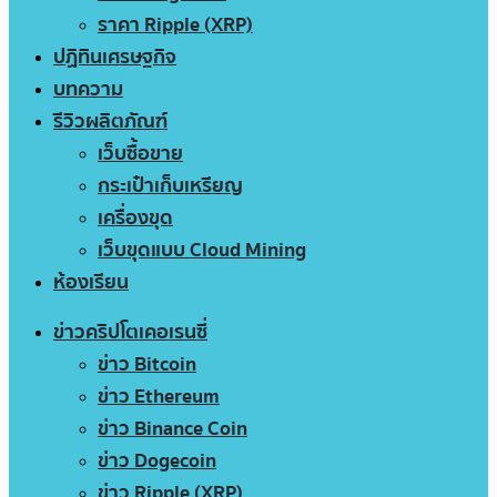
ราคา Ripple (XRP)
ปฏิทินเศรษฐกิจ
บทความ
รีวิวผลิตภัณฑ์
เว็บซื้อขาย
กระเป๋าเก็บเหรียญ
เครื่องขุด
เว็บขุดแบบ Cloud Mining
ห้องเรียน
ข่าวคริปโตเคอเรนซี่
ข่าว Bitcoin
ข่าว Ethereum
ข่าว Binance Coin
ข่าว Dogecoin
ข่าว Ripple (XRP)