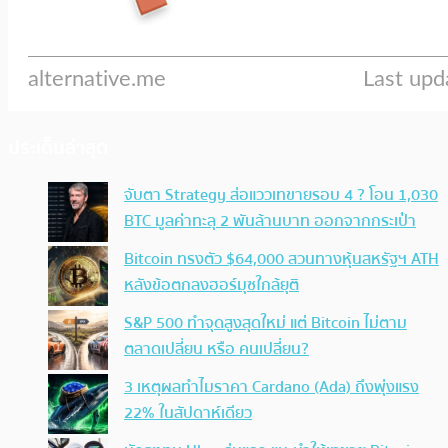
ประเด็นล่าสุด
จับตา Strategy ส่อแววเทขายรอบ 4 ? โอน 1,030
BTC มูลค่าทะลุ 2 พันล้านบาท ออกจากกระเป๋า
Bitcoin ทรงตัว $64,000 สวนทางหุ้นสหรัฐฯ ATH
หลังข้อตกลงฮอร์มุซใกล้ยุติ
S&P 500 ทำจุดสูงสุดใหม่ แต่ Bitcoin ไม่ตาม
ตลาดเปลี่ยน หรือ คนเปลี่ยน?
3 เหตุผลทำไมราคา Cardano (Ada) ถึงพุ่งแรง
22% ในสัปดาห์เดียว