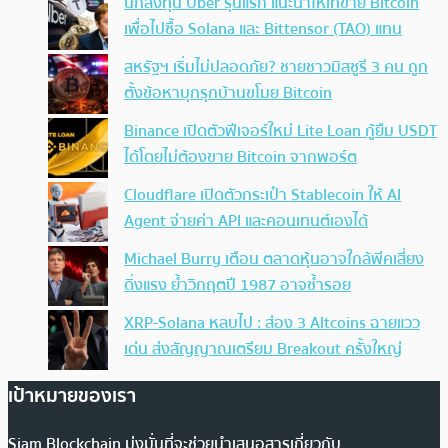
นักลงทุน Uber รุ่นแรก แนะนำให้เทขาย Bitcoin
เพื่อไปซื้อ Solana และ Bittensor (TAO) แทน
สหรัฐฯ เริ่มไม่ปลอดภัย? ชายชาวมิสซูรี 3 คน ถูก
ตั้งข้อหาบุกรุกบ้านขโมย Bitcoin
Binance เปิดตัวฟีเจอร์ใหม่ Lite Loan กู้ยืม USDT
ได้โดยไม่ต้องขาย Bitcoin จากพอร์ต
Cloudflare เปิดตัวกระเป๋า Stablecoin ให้ AI
Agent จ่ายค่า API และคอนเทนต์เองได้
Michael Burry เตือน ตลาดหุ้นอาจใกล้พีคเสี่ยง
ดิ่งแรง ย้ำวิกฤตปี 1987 อาจซ้ำรอย
XRP-Solana หลบไป : ส่อง 3 Altcoins ฉายแวว
เด่น ส่งสัญญาณเตรียม Breakout ครั้งใหญ่
เป้าหมายของเรา
Siam Blockchain มุ่งมั่นที่จะช่วยนำเสนอสารเกี่ยวกับ