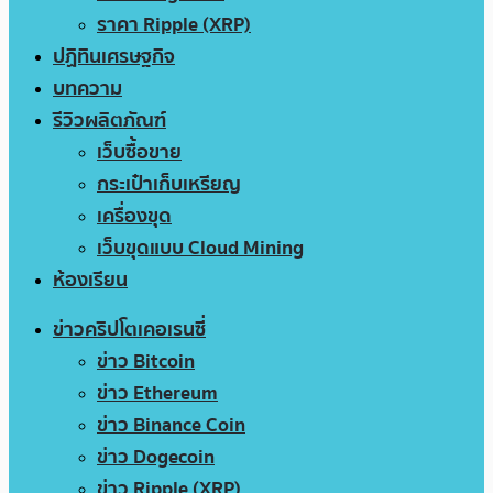
ราคา Ripple (XRP)
ปฏิทินเศรษฐกิจ
บทความ
รีวิวผลิตภัณฑ์
เว็บซื้อขาย
กระเป๋าเก็บเหรียญ
เครื่องขุด
เว็บขุดแบบ Cloud Mining
ห้องเรียน
ข่าวคริปโตเคอเรนซี่
ข่าว Bitcoin
ข่าว Ethereum
ข่าว Binance Coin
ข่าว Dogecoin
ข่าว Ripple (XRP)