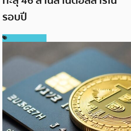
ทะลุ 46 ล้านล้านดอลลาร์ใน
รอบปี
ข่าวคริปโตเคอเรนซี่