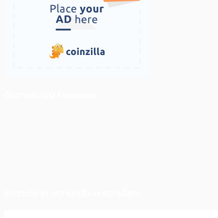
ติดตามเราบน Facebook
สภาวะตลาด (ความกลัว vs ความโลภ)