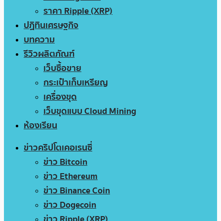
ราคา Ripple (XRP)
ปฏิทินเศรษฐกิจ
บทความ
รีวิวผลิตภัณฑ์
เว็บซื้อขาย
กระเป๋าเก็บเหรียญ
เครื่องขุด
เว็บขุดแบบ Cloud Mining
ห้องเรียน
ข่าวคริปโตเคอเรนซี่
ข่าว Bitcoin
ข่าว Ethereum
ข่าว Binance Coin
ข่าว Dogecoin
ข่าว Ripple (XRP)