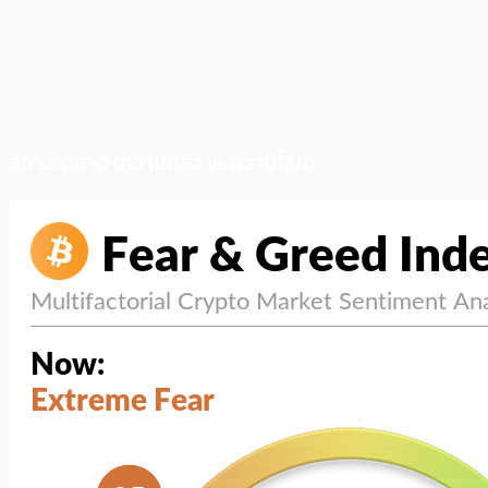
สภาวะตลาด (ความกลัว vs ความโลภ)