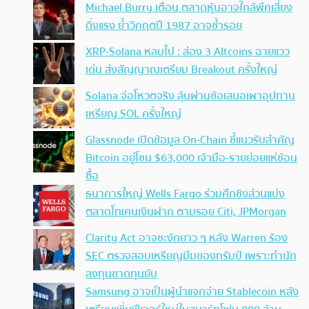
Michael Burry เตือน ตลาดหุ้นอาจใกล้พีคเสี่ยง
ดิ่งแรง ย้ำวิกฤตปี 1987 อาจซ้ำรอย
XRP-Solana หลบไป : ส่อง 3 Altcoins ฉายแวว
เด่น ส่งสัญญาณเตรียม Breakout ครั้งใหญ่
Solana จ่อโหวตจริง ลุ้นผ่านข้อเสนอเผาอุปทาน
เหรียญ SOL ครั้งใหญ่
Glassnode เปิดข้อมูล On-Chain ชี้แนวรับสำคัญ
Bitcoin อยู่โซน $63,000 เจ้ามือ-รายย่อยแห่ช้อน
ซื้อ
ธนาคารใหญ่ Wells Fargo ร่วมศึกชิงส่วนแบ่ง
ตลาดโทเคนเงินฝาก ตามรอย Citi, JPMorgan
Clarity Act อาจชะงักยาว ๆ หลัง Warren ร้อง
SEC ตรวจสอบเหรียญมีมของทรัมป์ เพราะทำนัก
ลงทุนขาดทุนยับ
Samsung อาจเป็นผู้นำแจกจ่าย Stablecoin หลัง