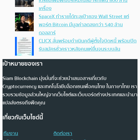
เตรียมเพิ่มฟีเจอร์ใหม่ในสมาร์ทโฟน 800 ล้าน
เครื่อง
SpaceX ทำรายได้ทะลุเป้าของ Wall Street แต่
พอร์ต Bitcoin มีมูลค่าลดลงกว่า 540 ล้าน
ดอลลาร์
CLICX ลั่นพร้อมดำเนินคดีผู้ตั้งใจบิดหนี้ พร้อมปิด
รับสมัครชั่วคราวหลังคนแห่ยื่นจนระบบล้น
เป้าหมายของเรา
Siam Blockchain มุ่งมั่นที่จะช่วยนำเสนอสารเกี่ยวกับ
Cryptocurrency และเทคโนโลยีบล็อกเชนเพื่อคนไทย ในภาษาไทย เรา
รวบรวมข้อมูลส่วนใหญ่จากเว็บไซต์และเว็บบอร์ดต่างประเทศและนำมา
แปลส่งตรงถึงฟีดคุณ
เกี่ยวกับเว็บไซต์นี้
ทีมงาน
ติดต่อเรา