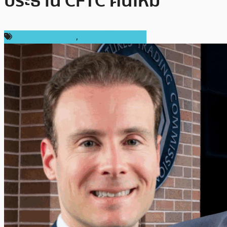
ประธาน CFTC คนใหม่
กฎหมายและรัฐบาล
,
ข่าวคริปโตเคอเรนซี่