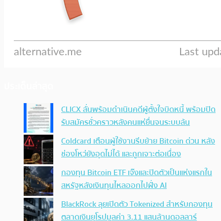
ประเด็นล่าสุด
CLICX ลั่นพร้อมดำเนินคดีผู้ตั้งใจบิดหนี้ พร้อมปิด
รับสมัครชั่วคราวหลังคนแห่ยื่นจนระบบล้น
Coldcard เตือนผู้ใช้งานรีบย้าย Bitcoin ด่วน หลัง
ช่องโหว่ยังอุดไม่ได้ และถูกเจาะต่อเนื่อง
กองทุน Bitcoin ETF เจ๊งและปิดตัวเป็นแห่งแรกใน
สหรัฐหลังเงินทุนไหลออกไปฝั่ง AI
BlackRock ลุยเปิดตัว Tokenized สำหรับกองทุน
ตลาดเงินยุโรปมูลค่า 3.11 แสนล้านดอลลาร์