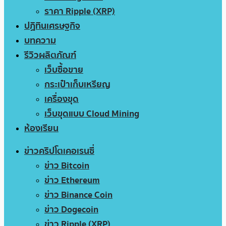
ราคา Ripple (XRP)
ปฏิทินเศรษฐกิจ
บทความ
รีวิวผลิตภัณฑ์
เว็บซื้อขาย
กระเป๋าเก็บเหรียญ
เครื่องขุด
เว็บขุดแบบ Cloud Mining
ห้องเรียน
ข่าวคริปโตเคอเรนซี่
ข่าว Bitcoin
ข่าว Ethereum
ข่าว Binance Coin
ข่าว Dogecoin
ข่าว Ripple (XRP)