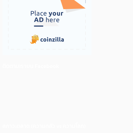
ติดตามเราบน Facebook
สภาวะตลาด (ความกลัว vs ความโลภ)