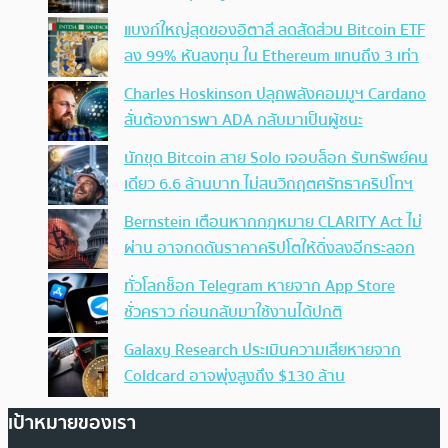
แบงก์ใหญ่สุดของอิตาลี ลดสัดส่วน Bitcoin ETF
ลง 99% หันลงทุน ใน Ethereum แทนถึง 3 เท่า
Charles Hoskinson ปลุกพลังคอมมูฯ Cardano
ลั่นต้องการพา ADA กลับมาเป็นผู้ชนะ
นักขุด Bitcoin สาย Solo เจอบล็อก รับทรัพย์คน
เดียว 6.6 ล้านบาท ไม่สนวิกฤตศรัทธาคริปโทฯ
Bernstein เตือนหากกฎหมาย CLARITY Act ไม่
ผ่าน อาจกดดันราคาคริปโตให้ดิ่งลงอีกระลอก
ทั่วโลกช็อก Telegram หายจาก App Store
ชั่วคราว ก่อนกลับมาใช้งานได้ปกติ
Galaxy Research ประเมินความเสียหายจาก
Coldcard อาจพุ่งสูงถึง $130 ล้าน
เป้าหมายของเรา