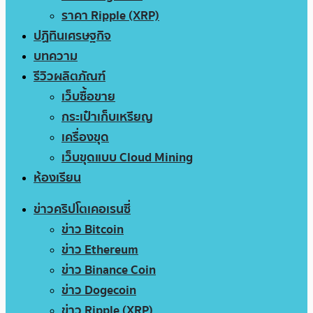
ราคา Ripple (XRP)
ปฏิทินเศรษฐกิจ
บทความ
รีวิวผลิตภัณฑ์
เว็บซื้อขาย
กระเป๋าเก็บเหรียญ
เครื่องขุด
เว็บขุดแบบ Cloud Mining
ห้องเรียน
ข่าวคริปโตเคอเรนซี่
ข่าว Bitcoin
ข่าว Ethereum
ข่าว Binance Coin
ข่าว Dogecoin
ข่าว Ripple (XRP)