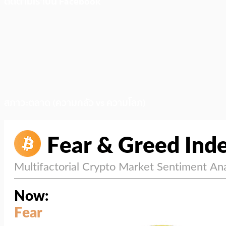
ติดตามเราบน Facebook
สภาวะตลาด (ความกลัว vs ความโลภ)