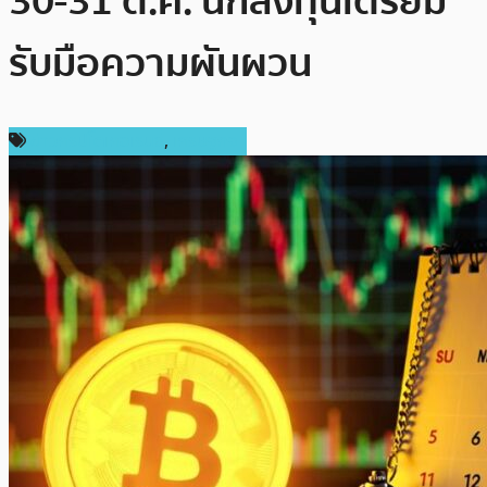
30-31 ต.ค. นักลงทุนเตรียม
รับมือความผันผวน
ข่าวคริปโตเคอเรนซี่
,
เศรษฐกิจ