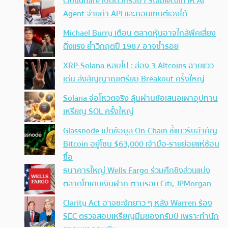
Cloudflare เปิดตัวกระเป๋า Stablecoin ให้ AI
Agent จ่ายค่า API และคอนเทนต์เองได้
Michael Burry เตือน ตลาดหุ้นอาจใกล้พีคเสี่ยง
ดิ่งแรง ย้ำวิกฤตปี 1987 อาจซ้ำรอย
XRP-Solana หลบไป : ส่อง 3 Altcoins ฉายแวว
เด่น ส่งสัญญาณเตรียม Breakout ครั้งใหญ่
Solana จ่อโหวตจริง ลุ้นผ่านข้อเสนอเผาอุปทาน
เหรียญ SOL ครั้งใหญ่
Glassnode เปิดข้อมูล On-Chain ชี้แนวรับสำคัญ
Bitcoin อยู่โซน $63,000 เจ้ามือ-รายย่อยแห่ช้อน
ซื้อ
ธนาคารใหญ่ Wells Fargo ร่วมศึกชิงส่วนแบ่ง
ตลาดโทเคนเงินฝาก ตามรอย Citi, JPMorgan
Clarity Act อาจชะงักยาว ๆ หลัง Warren ร้อง
SEC ตรวจสอบเหรียญมีมของทรัมป์ เพราะทำนัก