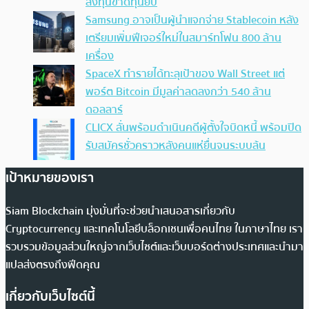
ลงทุนขาดทุนยับ
Samsung อาจเป็นผู้นำแจกจ่าย Stablecoin หลัง
เตรียมเพิ่มฟีเจอร์ใหม่ในสมาร์ทโฟน 800 ล้าน
เครื่อง
SpaceX ทำรายได้ทะลุเป้าของ Wall Street แต่
พอร์ต Bitcoin มีมูลค่าลดลงกว่า 540 ล้าน
ดอลลาร์
CLICX ลั่นพร้อมดำเนินคดีผู้ตั้งใจบิดหนี้ พร้อมปิด
รับสมัครชั่วคราวหลังคนแห่ยื่นจนระบบล้น
เป้าหมายของเรา
Siam Blockchain มุ่งมั่นที่จะช่วยนำเสนอสารเกี่ยวกับ
Cryptocurrency และเทคโนโลยีบล็อกเชนเพื่อคนไทย ในภาษาไทย เรา
รวบรวมข้อมูลส่วนใหญ่จากเว็บไซต์และเว็บบอร์ดต่างประเทศและนำมา
แปลส่งตรงถึงฟีดคุณ
เกี่ยวกับเว็บไซต์นี้