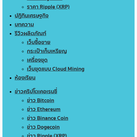
ราคา Ripple (XRP)
ปฏิทินเศรษฐกิจ
บทความ
รีวิวผลิตภัณฑ์
เว็บซื้อขาย
กระเป๋าเก็บเหรียญ
เครื่องขุด
เว็บขุดแบบ Cloud Mining
ห้องเรียน
ข่าวคริปโตเคอเรนซี่
ข่าว Bitcoin
ข่าว Ethereum
ข่าว Binance Coin
ข่าว Dogecoin
ข่าว Ripple (XRP)