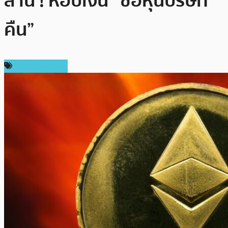
ล้าน ! หอบเงิน “ซื้อหุ้นบริษัท
คืน”
ข่าว Ethereum