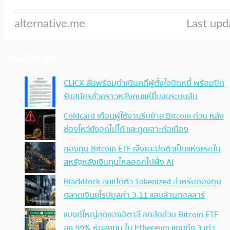
ประเด็นล่าสุด
CLICX ลั่นพร้อมดำเนินคดีผู้ตั้งใจบิดหนี้ พร้อมปิด
รับสมัครชั่วคราวหลังคนแห่ยื่นจนระบบล้น
Coldcard เตือนผู้ใช้งานรีบย้าย Bitcoin ด่วน หลัง
ช่องโหว่ยังอุดไม่ได้ และถูกเจาะต่อเนื่อง
กองทุน Bitcoin ETF เจ๊งและปิดตัวเป็นแห่งแรกใน
สหรัฐหลังเงินทุนไหลออกไปฝั่ง AI
BlackRock ลุยเปิดตัว Tokenized สำหรับกองทุน
ตลาดเงินยุโรปมูลค่า 3.11 แสนล้านดอลลาร์
แบงก์ใหญ่สุดของอิตาลี ลดสัดส่วน Bitcoin ETF
ลง 99% หันลงทุน ใน Ethereum แทนถึง 3 เท่า