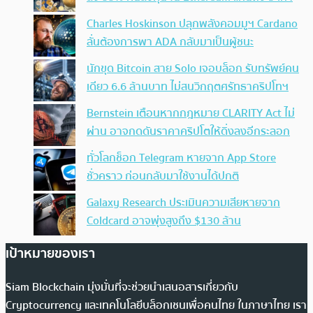
Charles Hoskinson ปลุกพลังคอมมูฯ Cardano
ลั่นต้องการพา ADA กลับมาเป็นผู้ชนะ
นักขุด Bitcoin สาย Solo เจอบล็อก รับทรัพย์คน
เดียว 6.6 ล้านบาท ไม่สนวิกฤตศรัทธาคริปโทฯ
Bernstein เตือนหากกฎหมาย CLARITY Act ไม่
ผ่าน อาจกดดันราคาคริปโตให้ดิ่งลงอีกระลอก
ทั่วโลกช็อก Telegram หายจาก App Store
ชั่วคราว ก่อนกลับมาใช้งานได้ปกติ
Galaxy Research ประเมินความเสียหายจาก
Coldcard อาจพุ่งสูงถึง $130 ล้าน
เป้าหมายของเรา
Siam Blockchain มุ่งมั่นที่จะช่วยนำเสนอสารเกี่ยวกับ
Cryptocurrency และเทคโนโลยีบล็อกเชนเพื่อคนไทย ในภาษาไทย เรา