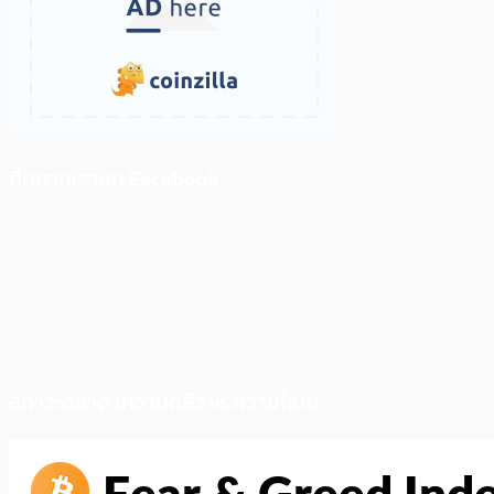
ติดตามเราบน Facebook
สภาวะตลาด (ความกลัว vs ความโลภ)