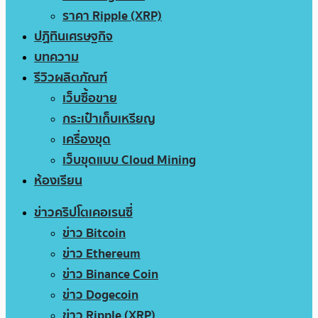
ราคา Ripple (XRP)
ปฏิทินเศรษฐกิจ
บทความ
รีวิวผลิตภัณฑ์
เว็บซื้อขาย
กระเป๋าเก็บเหรียญ
เครื่องขุด
เว็บขุดแบบ Cloud Mining
ห้องเรียน
ข่าวคริปโตเคอเรนซี่
ข่าว Bitcoin
ข่าว Ethereum
ข่าว Binance Coin
ข่าว Dogecoin
ข่าว Ripple (XRP)