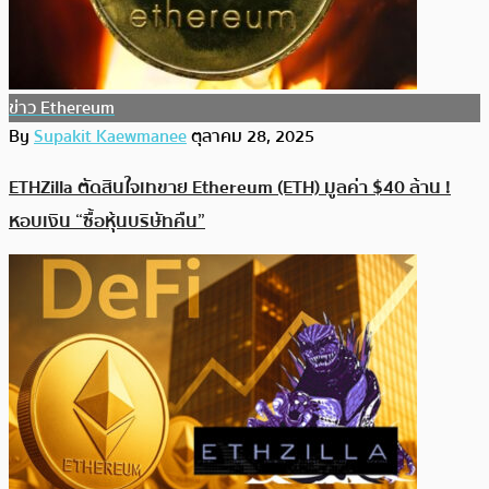
ข่าว Ethereum
By
Supakit Kaewmanee
ตุลาคม 28, 2025
ETHZilla ตัดสินใจเทขาย Ethereum (ETH) มูลค่า $40 ล้าน !
หอบเงิน “ซื้อหุ้นบริษัทคืน”