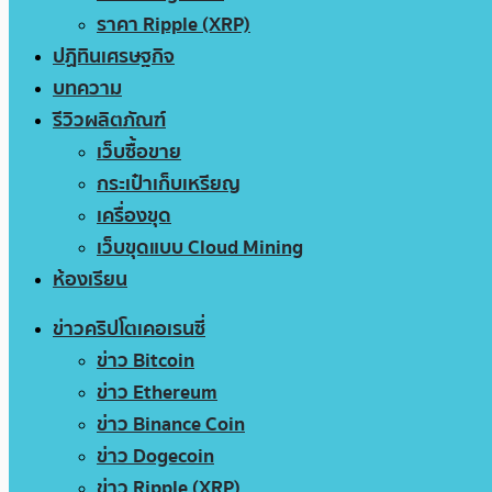
ราคา Ripple (XRP)
ปฏิทินเศรษฐกิจ
บทความ
รีวิวผลิตภัณฑ์
เว็บซื้อขาย
กระเป๋าเก็บเหรียญ
เครื่องขุด
เว็บขุดแบบ Cloud Mining
ห้องเรียน
ข่าวคริปโตเคอเรนซี่
ข่าว Bitcoin
ข่าว Ethereum
ข่าว Binance Coin
ข่าว Dogecoin
ข่าว Ripple (XRP)