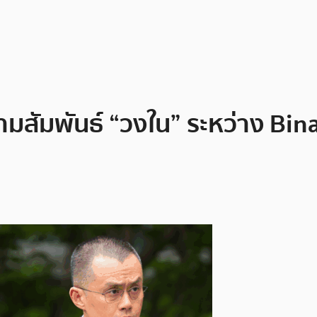
วามสัมพันธ์ “วงใน” ระหว่าง B