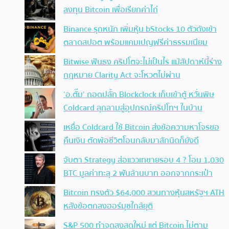
ลงทุน Bitcoin เพื่อเรียกค่าไถ่
Binance รุกหนัก เพิ่มหุ้น bStocks 10 ตัวดังเข้า
ตลาดสปอต พร้อมแคมเปญฟรีค่าธรรมเนียม
Bitwise ฟันธง คริปโตจะไม่เป็นไร แม้สัปดาห์นี้ร่าง
กฎหมาย Clarity Act จะโหวตไม่ผ่าน
‘อ.ตั๊ม’ ถอดปลั้ก Blockclock เก็บเข้าตู้ หวั่นพิษ
Coldcard ลุกลามสู่อุปกรณ์คริปโทฯ ในบ้าน
เหยื่อ Coldcard ใช้ Bitcoin ส่งข้อความหาโจรขอ
คืนเงิน ตัดพ้อชีวิตโอนกลับมาสักนิดก็ยังดี
จับตา Strategy ส่อแววเทขายรอบ 4 ? โอน 1,030
BTC มูลค่าทะลุ 2 พันล้านบาท ออกจากกระเป๋า
Bitcoin ทรงตัว $64,000 สวนทางหุ้นสหรัฐฯ ATH
หลังข้อตกลงฮอร์มุซใกล้ยุติ
S&P 500 ทำจุดสูงสุดใหม่ แต่ Bitcoin ไม่ตาม