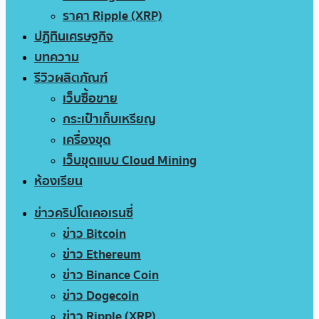
ราคา Ripple (XRP)
ปฏิทินเศรษฐกิจ
บทความ
รีวิวผลิตภัณฑ์
เว็บซื้อขาย
กระเป๋าเก็บเหรียญ
เครื่องขุด
เว็บขุดแบบ Cloud Mining
ห้องเรียน
ข่าวคริปโตเคอเรนซี่
ข่าว Bitcoin
ข่าว Ethereum
ข่าว Binance Coin
ข่าว Dogecoin
ข่าว Ripple (XRP)