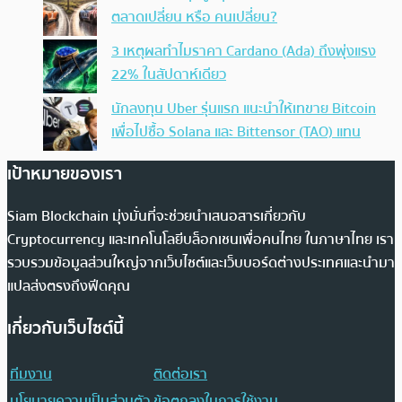
ตลาดเปลี่ยน หรือ คนเปลี่ยน?
3 เหตุผลทำไมราคา Cardano (Ada) ถึงพุ่งแรง
22% ในสัปดาห์เดียว
นักลงทุน Uber รุ่นแรก แนะนำให้เทขาย Bitcoin
เพื่อไปซื้อ Solana และ Bittensor (TAO) แทน
เป้าหมายของเรา
Siam Blockchain มุ่งมั่นที่จะช่วยนำเสนอสารเกี่ยวกับ
Cryptocurrency และเทคโนโลยีบล็อกเชนเพื่อคนไทย ในภาษาไทย เรา
รวบรวมข้อมูลส่วนใหญ่จากเว็บไซต์และเว็บบอร์ดต่างประเทศและนำมา
แปลส่งตรงถึงฟีดคุณ
เกี่ยวกับเว็บไซต์นี้
ทีมงาน
ติดต่อเรา
นโยบายความเป็นส่วนตัว
ข้อตกลงในการใช้งาน