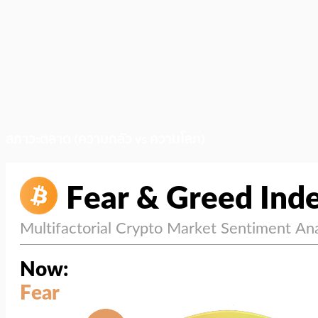
สภาวะตลาด (ความกลัว vs ความโลภ)