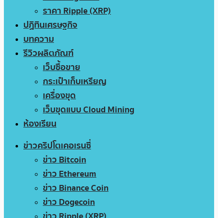
ราคา Ripple (XRP)
ปฏิทินเศรษฐกิจ
บทความ
รีวิวผลิตภัณฑ์
เว็บซื้อขาย
กระเป๋าเก็บเหรียญ
เครื่องขุด
เว็บขุดแบบ Cloud Mining
ห้องเรียน
ข่าวคริปโตเคอเรนซี่
ข่าว Bitcoin
ข่าว Ethereum
ข่าว Binance Coin
ข่าว Dogecoin
ข่าว Ripple (XRP)