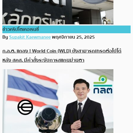
ข่าวคริปโตเคอเรนซี่
By
Supakit Kaewmanee
พฤศจิกายน 25, 2025
ก.ล.ต. แถลง ! World Coin (WLD) ยังสามารถเทรดต่อไปได้
หลัง สคส. มีคำสั่งระงับการสแกนม่านตา