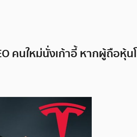
EO คนใหม่นั่งเก้าอี้ หากผู้ถือห