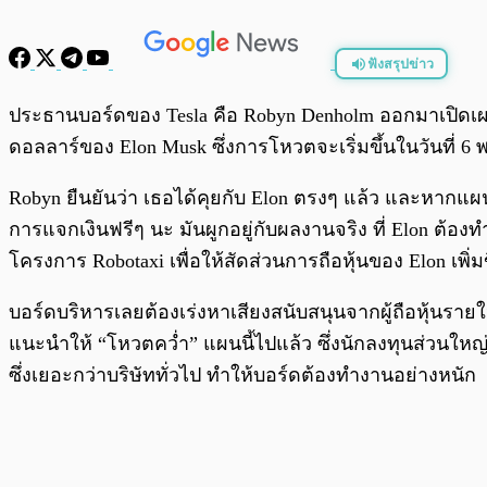
ฟังสรุปข่าว
พร้อมเล่น
ประธานบอร์ดของ Tesla คือ Robyn Denholm ออกมาเปิดเผยว่
ดอลลาร์ของ Elon Musk ซึ่งการโหวตจะเริ่มขึ้นในวันที่ 6 
Robyn ยืนยันว่า เธอได้คุยกับ Elon ตรงๆ แล้ว และหากแผน
การแจกเงินฟรีๆ นะ มันผูกอยู่กับผลงานจริง ที่ Elon ต้
โครงการ Robotaxi เพื่อให้สัดส่วนการถือหุ้นของ Elon เพิ
บอร์ดบริหารเลยต้องเร่งหาเสียงสนับสนุนจากผู้ถือหุ้นรายให
แนะนำให้ “โหวตคว่ำ” แผนนี้ไปแล้ว ซึ่งนักลงทุนส่วนใหญ่
ซึ่งเยอะกว่าบริษัททั่วไป ทำให้บอร์ดต้องทำงานอย่างหนัก