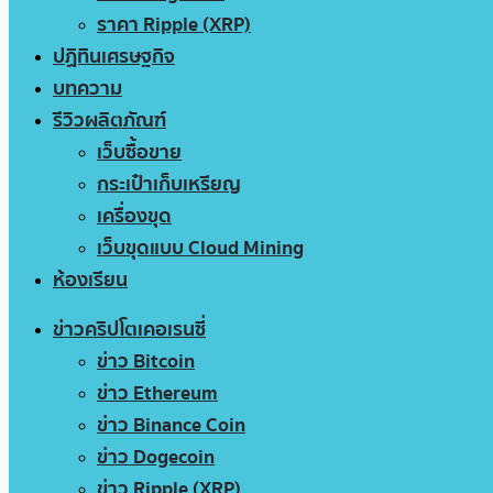
ราคา Ripple (XRP)
ปฏิทินเศรษฐกิจ
บทความ
รีวิวผลิตภัณฑ์
เว็บซื้อขาย
กระเป๋าเก็บเหรียญ
เครื่องขุด
เว็บขุดแบบ Cloud Mining
ห้องเรียน
ข่าวคริปโตเคอเรนซี่
ข่าว Bitcoin
ข่าว Ethereum
ข่าว Binance Coin
ข่าว Dogecoin
ข่าว Ripple (XRP)