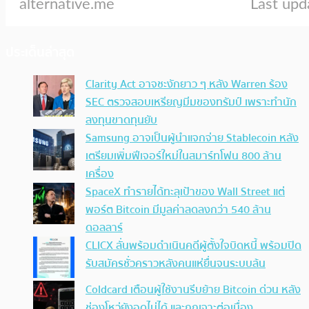
ประเด็นล่าสุด
Clarity Act อาจชะงักยาว ๆ หลัง Warren ร้อง
SEC ตรวจสอบเหรียญมีมของทรัมป์ เพราะทำนัก
ลงทุนขาดทุนยับ
Samsung อาจเป็นผู้นำแจกจ่าย Stablecoin หลัง
เตรียมเพิ่มฟีเจอร์ใหม่ในสมาร์ทโฟน 800 ล้าน
เครื่อง
SpaceX ทำรายได้ทะลุเป้าของ Wall Street แต่
พอร์ต Bitcoin มีมูลค่าลดลงกว่า 540 ล้าน
ดอลลาร์
CLICX ลั่นพร้อมดำเนินคดีผู้ตั้งใจบิดหนี้ พร้อมปิด
รับสมัครชั่วคราวหลังคนแห่ยื่นจนระบบล้น
Coldcard เตือนผู้ใช้งานรีบย้าย Bitcoin ด่วน หลัง
ช่องโหว่ยังอุดไม่ได้ และถูกเจาะต่อเนื่อง