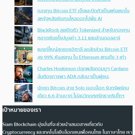
กองทุน Bitcoin ETF เจ๊งและปิดตัวเป็นแห่งแรกใน
สหรัฐหลังเงินทุนไหลออกไปฝั่ง AI
BlackRock ลุยเปิดตัว Tokenized สำหรับกองทุน
ตลาดเงินยุโรปมูลค่า 3.11 แสนล้านดอลลาร์
แบงก์ใหญ่สุดของอิตาลี ลดสัดส่วน Bitcoin ETF
ลง 99% หันลงทุน ใน Ethereum แทนถึง 3 เท่า
Charles Hoskinson ปลุกพลังคอมมูฯ Cardano
ลั่นต้องการพา ADA กลับมาเป็นผู้ชนะ
นักขุด Bitcoin สาย Solo เจอบล็อก รับทรัพย์คน
เดียว 6.6 ล้านบาท ไม่สนวิกฤตศรัทธาคริปโทฯ
เป้าหมายของเรา
Siam Blockchain มุ่งมั่นที่จะช่วยนำเสนอสารเกี่ยวกับ
Cryptocurrency และเทคโนโลยีบล็อกเชนเพื่อคนไทย ในภาษาไทย เรา