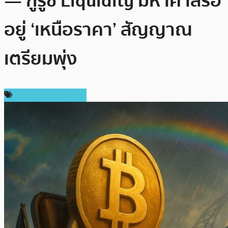
— กูรูชี้ Liquidity มหาศาลรอ
อยู่ ‘เหนือราคา’ สัญญาณ
เตรียมพุ่ง
ราคาและการวิเคราะห์