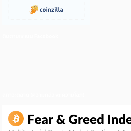
ติดตามเราบน Facebook
สภาวะตลาด (ความกลัว vs ความโลภ)