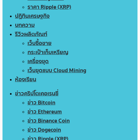
ราคา Ripple (XRP)
ปฏิทินเศรษฐกิจ
บทความ
รีวิวผลิตภัณฑ์
เว็บซื้อขาย
กระเป๋าเก็บเหรียญ
เครื่องขุด
เว็บขุดแบบ Cloud Mining
ห้องเรียน
ข่าวคริปโตเคอเรนซี่
ข่าว Bitcoin
ข่าว Ethereum
ข่าว Binance Coin
ข่าว Dogecoin
ข่าว Ripple (XRP)