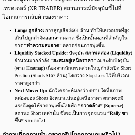
เทรดเดอร์ (XR TRADER) สถานการณ์ปัจจุบันชี้ไปที่
โอกาสการกลับตัวของราคา:
Longs ถูกล้าง:
การสูญเสีย $661 ล้าน ทำให้เลเวอเรจที่สูง
เกินไปถูกกำจัดออกจากตลาด ซึ่งเป็นขั้นตอนที่สำคัญใน
การ
“ทำความสะอาด”
ตลาดก่อนการพุ่งขึ้น
Liquidity Stacked Upside:
ปัจจุบัน
สภาพคล่อง (Liquidity)
จำนวนมากกำลัง
“สะสมอยู่เหนือราคา”
ณ ระดับปัจจุบัน
(ตาม Heatmap) เนื่องจากนักเทรดส่วนใหญ่กำลังเปิด Short
Position (Shorts $167 ล้าน) โดยวาง Stop-Loss ไว้ที่บริเวณ
ราคาสูงกว่า
Next Move: Up:
นักวิเคราะห์มองว่า ตราบใดที่สภาพ
คล่องของ Shorts ยังหนาแน่นอยู่เหนือราคา ตลาดจะมี
แรงดึงดูดให้ราคาพุ่งขึ้นไปเพื่อ
“กวาดล้าง” (Squeeze)
สถานะ Short เหล่านั้น ซึ่งจะเป็นการจุดชนวน
“Rally ขา
ขึ้น”
รอบต่อไป
คำถามที่ถูกถามซ้ำ: ตลาดคริปโตถูกควบคุมหรือไม่?