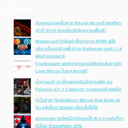
ประเด็นล่าสุด
กิจกรรมบนเครือข่าย Bitcoin แตะจุดต่ำสุดเทียบ
เท่าปี 2018 ก่อนเริ่มส่งสัญญาณฟื้นตัว
Mastercard ปิดดีลเข้าซื้อกิจการ BVNK ผู้ให้
บริการโครงสร้างพื้นฐาน Stablecoin มูลค่า 1.8
พันล้านดอลลาร์
Cryptoquant เผยกองทุนเฮดจ์ฟันด์กลับมาเปิด
Long Bitcoin ในรอบหลายปี
น้ำตานอง! สาวโดนแฮกเงินจัดงานแต่ง บน
Polygon กว่า 3.5 แสนบาท วอนชุมชนช่วยเหลือ
จำใจย้าย! ทีมนักพัฒนา Bitcoin Red หันซบ AI
จีน หลังโดน OpenAI บล็อกไม่ให้ใช้
แฮกเกอร์เกาหลีเหนืออัปเกรดใช้ AI กวาดคริปโทฯ
ทั่วโลก ตัวเลขพุ่งแตะ 66%