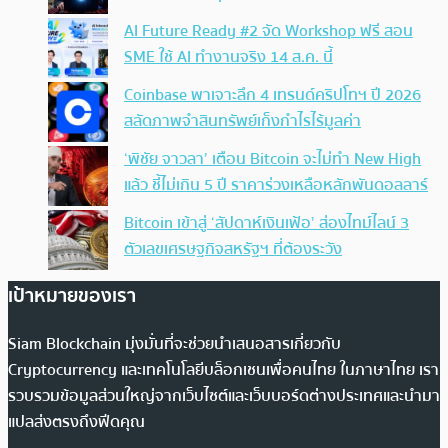
AI Future Ready #2 จัด Workshop ฟรี สอน
SME ใช้ AI ทำงานจริง 14 ส.ค. นี้
Coinbase พาเจาะลึก 4 เทรนด์คริปโทฯ ปี 2026
สลัดภาพจำสินทรัพย์เก็งกำไรไร้มูลค่า
‘พิชัย จาวลา’ เตือน Bitcoin จะไม่ทำ New High
แล้ว ชี้ไม่เกิน 5 ปี ราคาร่วงเหลือหลักพันดอลลาร์
Bitcoin เข้าสู่ ‘สัปดาห์เงินเฟ้อ’ ส่องไทม์ไลน์ 3
ตัวเลขเศรษฐกิจสหรัฐฯ ที่ต้องระวัง
เป้าหมายของเรา
Siam Blockchain มุ่งมั่นที่จะช่วยนำเสนอสารเกี่ยวกับ
Cryptocurrency และเทคโนโลยีบล็อกเชนเพื่อคนไทย ในภาษาไทย เรา
รวบรวมข้อมูลส่วนใหญ่จากเว็บไซต์และเว็บบอร์ดต่างประเทศและนำมา
แปลส่งตรงถึงฟีดคุณ