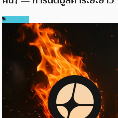
คืน? — การันตีมูลค่าระยะยาว
เหรียญอื่นๆ