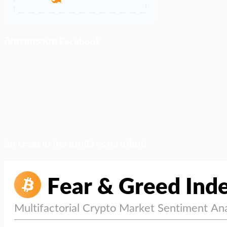
ติดตามเราบน Facebook
สภาวะตลาด (ความกลัว vs ความโลภ)