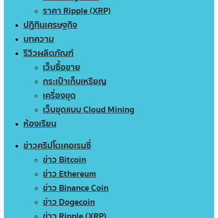
ราคา Ripple (XRP)
ปฏิทินเศรษฐกิจ
บทความ
รีวิวผลิตภัณฑ์
เว็บซื้อขาย
กระเป๋าเก็บเหรียญ
เครื่องขุด
เว็บขุดแบบ Cloud Mining
ห้องเรียน
ข่าวคริปโตเคอเรนซี่
ข่าว Bitcoin
ข่าว Ethereum
ข่าว Binance Coin
ข่าว Dogecoin
ข่าว Ripple (XRP)