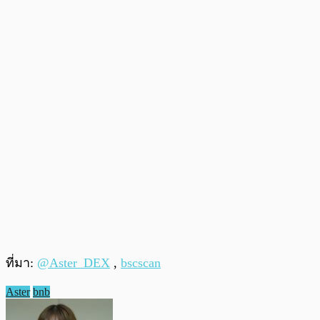
ที่มา:
@Aster_DEX
,
bscscan
Aster
bnb