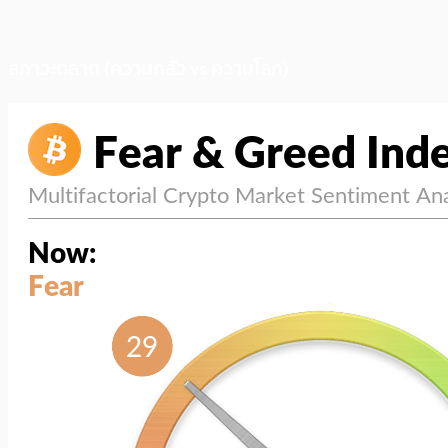
สภาวะตลาด (ความกลัว vs ความโลภ)