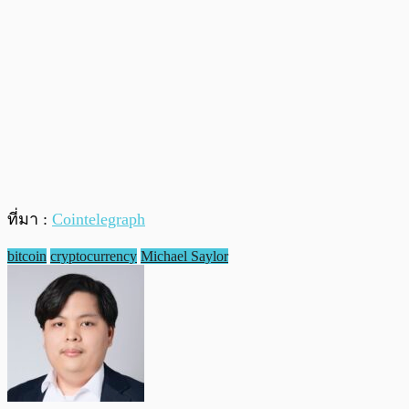
ที่มา :
Cointelegraph
bitcoin
cryptocurrency
Michael Saylor