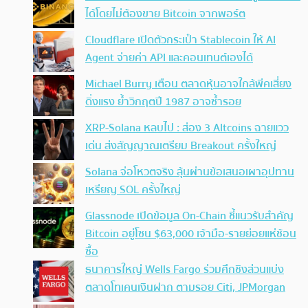
ได้โดยไม่ต้องขาย Bitcoin จากพอร์ต
Cloudflare เปิดตัวกระเป๋า Stablecoin ให้ AI
Agent จ่ายค่า API และคอนเทนต์เองได้
Michael Burry เตือน ตลาดหุ้นอาจใกล้พีคเสี่ยง
ดิ่งแรง ย้ำวิกฤตปี 1987 อาจซ้ำรอย
XRP-Solana หลบไป : ส่อง 3 Altcoins ฉายแวว
เด่น ส่งสัญญาณเตรียม Breakout ครั้งใหญ่
Solana จ่อโหวตจริง ลุ้นผ่านข้อเสนอเผาอุปทาน
เหรียญ SOL ครั้งใหญ่
Glassnode เปิดข้อมูล On-Chain ชี้แนวรับสำคัญ
Bitcoin อยู่โซน $63,000 เจ้ามือ-รายย่อยแห่ช้อน
ซื้อ
ธนาคารใหญ่ Wells Fargo ร่วมศึกชิงส่วนแบ่ง
ตลาดโทเคนเงินฝาก ตามรอย Citi, JPMorgan