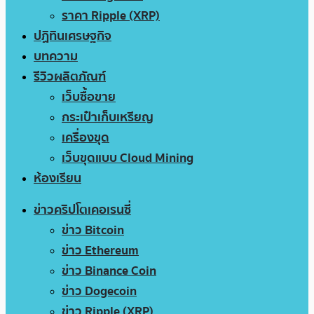
ราคา Ripple (XRP)
ปฏิทินเศรษฐกิจ
บทความ
รีวิวผลิตภัณฑ์
เว็บซื้อขาย
กระเป๋าเก็บเหรียญ
เครื่องขุด
เว็บขุดแบบ Cloud Mining
ห้องเรียน
ข่าวคริปโตเคอเรนซี่
ข่าว Bitcoin
ข่าว Ethereum
ข่าว Binance Coin
ข่าว Dogecoin
ข่าว Ripple (XRP)