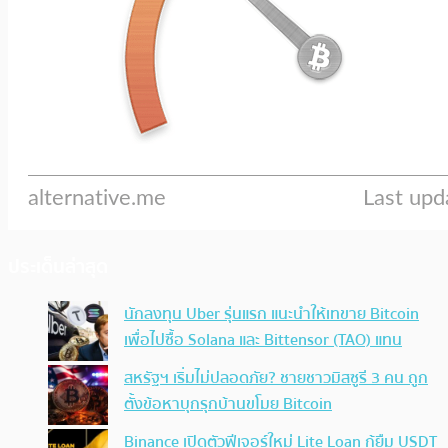
ประเด็นล่าสุด
นักลงทุน Uber รุ่นแรก แนะนำให้เทขาย Bitcoin
เพื่อไปซื้อ Solana และ Bittensor (TAO) แทน
สหรัฐฯ เริ่มไม่ปลอดภัย? ชายชาวมิสซูรี 3 คน ถูก
ตั้งข้อหาบุกรุกบ้านขโมย Bitcoin
Binance เปิดตัวฟีเจอร์ใหม่ Lite Loan กู้ยืม USDT