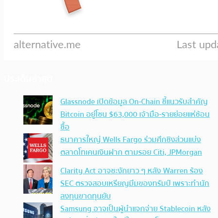
ประเด็นล่าสุด
Glassnode เปิดข้อมูล On-Chain ชี้แนวรับสำคัญ
Bitcoin อยู่โซน $63,000 เจ้ามือ-รายย่อยแห่ช้อน
ซื้อ
ธนาคารใหญ่ Wells Fargo ร่วมศึกชิงส่วนแบ่ง
ตลาดโทเคนเงินฝาก ตามรอย Citi, JPMorgan
Clarity Act อาจชะงักยาว ๆ หลัง Warren ร้อง
SEC ตรวจสอบเหรียญมีมของทรัมป์ เพราะทำนัก
ลงทุนขาดทุนยับ
Samsung อาจเป็นผู้นำแจกจ่าย Stablecoin หลัง