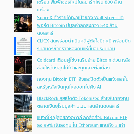
เตรียมเพิ่มฟีเจอร์ใหม่ในสมาร์ทโฟน 800 ล้าน
เครื่อง
SpaceX ทำรายได้ทะลุเป้าของ Wall Street แต่
พอร์ต Bitcoin มีมูลค่าลดลงกว่า 540 ล้าน
ดอลลาร์
CLICX ลั่นพร้อมดำเนินคดีผู้ตั้งใจบิดหนี้ พร้อมปิด
รับสมัครชั่วคราวหลังคนแห่ยื่นจนระบบล้น
Coldcard เตือนผู้ใช้งานรีบย้าย Bitcoin ด่วน หลัง
ช่องโหว่ยังอุดไม่ได้ และถูกเจาะต่อเนื่อง
กองทุน Bitcoin ETF เจ๊งและปิดตัวเป็นแห่งแรกใน
สหรัฐหลังเงินทุนไหลออกไปฝั่ง AI
BlackRock ลุยเปิดตัว Tokenized สำหรับกองทุน
ตลาดเงินยุโรปมูลค่า 3.11 แสนล้านดอลลาร์
แบงก์ใหญ่สุดของอิตาลี ลดสัดส่วน Bitcoin ETF
ลง 99% หันลงทุน ใน Ethereum แทนถึง 3 เท่า