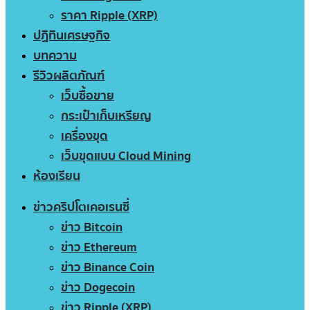
ราคา Ripple (XRP)
ปฏิทินเศรษฐกิจ
บทความ
รีวิวผลิตภัณฑ์
เว็บซื้อขาย
กระเป๋าเก็บเหรียญ
เครื่องขุด
เว็บขุดแบบ Cloud Mining
ห้องเรียน
ข่าวคริปโตเคอเรนซี่
ข่าว Bitcoin
ข่าว Ethereum
ข่าว Binance Coin
ข่าว Dogecoin
ข่าว Ripple (XRP)