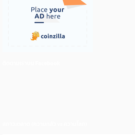
ติดตามเราบน Facebook
สภาวะตลาด (ความกลัว vs ความโลภ)