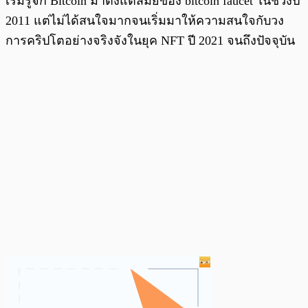
เริ่มรู้จัก Bitcoin มาตั้งแต่สมัยของ bitcoin faucet ในช่วงปี
2011 แต่ไม่ได้สนใจมากจนเริ่มมาให้ความสนใจกับวง
การคริปโตอย่างจริงจังในยุค NFT ปี 2021 จนถึงปัจจุบัน