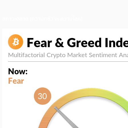
สภาวะตลาด (ความกลัว vs ความโลภ)