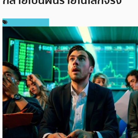
กลายเป็นฝันร้ายในโลกจริง
ข่าวคริปโตเคอเรนซี่