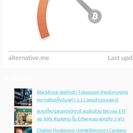
ประเด็นล่าสุด
BlackRock ลุยเปิดตัว Tokenized สำหรับกองทุน
ตลาดเงินยุโรปมูลค่า 3.11 แสนล้านดอลลาร์
แบงก์ใหญ่สุดของอิตาลี ลดสัดส่วน Bitcoin ETF
ลง 99% หันลงทุน ใน Ethereum แทนถึง 3 เท่า
Charles Hoskinson ปลุกพลังคอมมูฯ Cardano