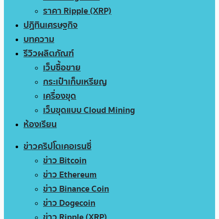
ราคา Ripple (XRP)
ปฏิทินเศรษฐกิจ
บทความ
รีวิวผลิตภัณฑ์
เว็บซื้อขาย
กระเป๋าเก็บเหรียญ
เครื่องขุด
เว็บขุดแบบ Cloud Mining
ห้องเรียน
ข่าวคริปโตเคอเรนซี่
ข่าว Bitcoin
ข่าว Ethereum
ข่าว Binance Coin
ข่าว Dogecoin
ข่าว Ripple (XRP)