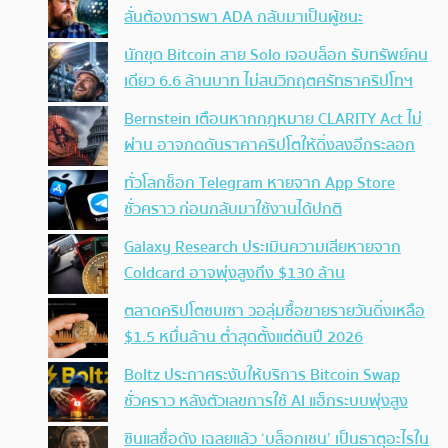
ลั่นต้องการพา ADA กลับมาเป็นผู้ชนะ
นักขุด Bitcoin สาย Solo เจอบล็อก รับทรัพย์คน
เดียว 6.6 ล้านบาท ไม่สนวิกฤตศรัทธาคริปโทฯ
Bernstein เตือนหากกฎหมาย CLARITY Act ไม่
ผ่าน อาจกดดันราคาคริปโตให้ดิ่งลงอีกระลอก
ทั่วโลกช็อก Telegram หายจาก App Store
ชั่วคราว ก่อนกลับมาใช้งานได้ปกติ
Galaxy Research ประเมินความเสียหายจาก
Coldcard อาจพุ่งสูงถึง $130 ล้าน
ตลาดคริปโตซบเซา วอลุ่มซื้อขายรายวันดิ่งเหลือ
$1.5 หมื่นล้าน ต่ำสุดตั้งแต่ต้นปี 2026
Boltz ประกาศระงับให้บริการ Bitcoin Swap
ชั่วคราว หลังตัวเลขการใช้ AI แฮ็กระบบพุ่งสูง
ซินแสชื่อดัง เฉลยแล้ว ‘บล็อกเชน’ เป็นธาตุอะไรใน