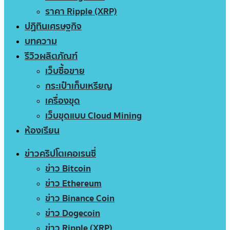
ราคา Ripple (XRP)
ปฏิทินเศรษฐกิจ
บทความ
รีวิวผลิตภัณฑ์
เว็บซื้อขาย
กระเป๋าเก็บเหรียญ
เครื่องขุด
เว็บขุดแบบ Cloud Mining
ห้องเรียน
ข่าวคริปโตเคอเรนซี่
ข่าว Bitcoin
ข่าว Ethereum
ข่าว Binance Coin
ข่าว Dogecoin
ข่าว Ripple (XRP)