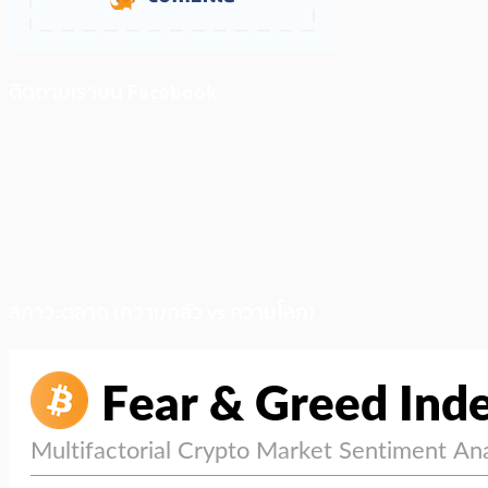
ติดตามเราบน Facebook
สภาวะตลาด (ความกลัว vs ความโลภ)