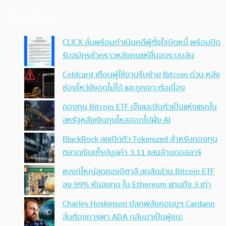
ประเด็นล่าสุด
CLICX ลั่นพร้อมดำเนินคดีผู้ตั้งใจบิดหนี้ พร้อมปิด
รับสมัครชั่วคราวหลังคนแห่ยื่นจนระบบล้น
Coldcard เตือนผู้ใช้งานรีบย้าย Bitcoin ด่วน หลัง
ช่องโหว่ยังอุดไม่ได้ และถูกเจาะต่อเนื่อง
กองทุน Bitcoin ETF เจ๊งและปิดตัวเป็นแห่งแรกใน
สหรัฐหลังเงินทุนไหลออกไปฝั่ง AI
BlackRock ลุยเปิดตัว Tokenized สำหรับกองทุน
ตลาดเงินยุโรปมูลค่า 3.11 แสนล้านดอลลาร์
แบงก์ใหญ่สุดของอิตาลี ลดสัดส่วน Bitcoin ETF
ลง 99% หันลงทุน ใน Ethereum แทนถึง 3 เท่า
Charles Hoskinson ปลุกพลังคอมมูฯ Cardano
ลั่นต้องการพา ADA กลับมาเป็นผู้ชนะ