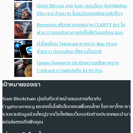
นักขุด Bitcoin สาย Solo เจอบล็อก รับทรัพย์คน
เดียว 6.6 ล้านบาท ไม่สนวิกฤตศรัทธาคริปโทฯ
Bernstein เตือนหากกฎหมาย CLARITY Act ไม่
ผ่าน อาจกดดันราคาคริปโตให้ดิ่งลงอีกระลอก
ทั่วโลกช็อก Telegram หายจาก App Store
ชั่วคราว ก่อนกลับมาใช้งานได้ปกติ
Galaxy Research ประเมินความเสียหายจาก
Coldcard อาจพุ่งสูงถึง $130 ล้าน
เป้าหมายของเรา
Siam Blockchain มุ่งมั่นที่จะช่วยนำเสนอสารเกี่ยวกับ
Cryptocurrency และเทคโนโลยีบล็อกเชนเพื่อคนไทย ในภาษาไทย เรา
รวบรวมข้อมูลส่วนใหญ่จากเว็บไซต์และเว็บบอร์ดต่างประเทศและนำมา
แปลส่งตรงถึงฟีดคุณ