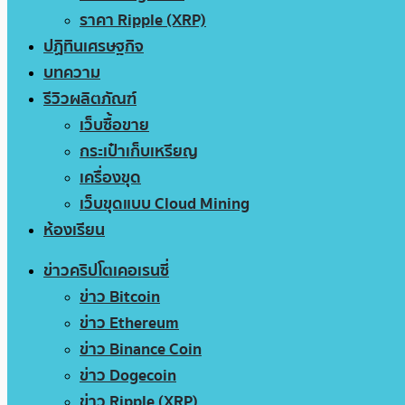
ราคา Ripple (XRP)
ปฏิทินเศรษฐกิจ
บทความ
รีวิวผลิตภัณฑ์
เว็บซื้อขาย
กระเป๋าเก็บเหรียญ
เครื่องขุด
เว็บขุดแบบ Cloud Mining
ห้องเรียน
ข่าวคริปโตเคอเรนซี่
ข่าว Bitcoin
ข่าว Ethereum
ข่าว Binance Coin
ข่าว Dogecoin
ข่าว Ripple (XRP)