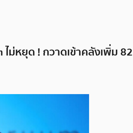
m ไม่หยุด ! กวาดเข้าคลังเพิ่ม