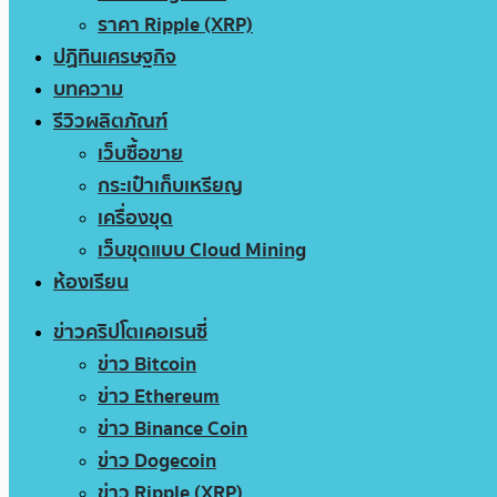
ราคา Ripple (XRP)
ปฏิทินเศรษฐกิจ
บทความ
รีวิวผลิตภัณฑ์
เว็บซื้อขาย
กระเป๋าเก็บเหรียญ
เครื่องขุด
เว็บขุดแบบ Cloud Mining
ห้องเรียน
ข่าวคริปโตเคอเรนซี่
ข่าว Bitcoin
ข่าว Ethereum
ข่าว Binance Coin
ข่าว Dogecoin
ข่าว Ripple (XRP)