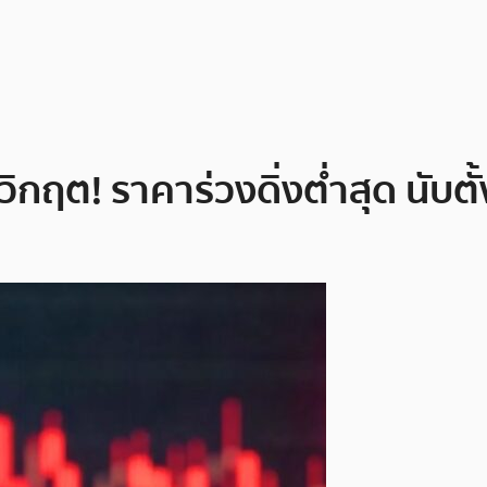
วิกฤต! ราคาร่วงดิ่งต่ำสุด นับตั