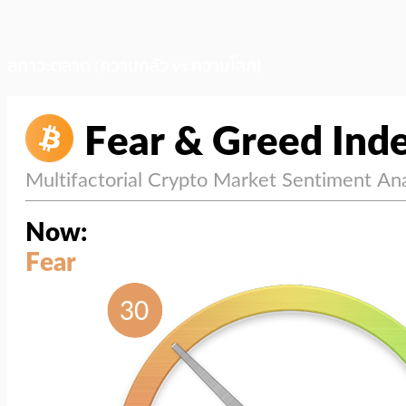
สภาวะตลาด (ความกลัว vs ความโลภ)