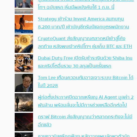
โทฯ ฉบับแรก เริ่มมีผลบังคับใช้ 1 ก.ย. นี้
Strategy เข้าร่วม Invest America สมทบทุน
8,200 บาท/ปี เข้าบัญชีทรัมป์แจกบุตรพนักงาน
CryptoQuant ส่งสัญญาณตลาดหมีเข้าสู่โค้ง
สุดท้าย หลังพบเจ้าคริปโทฯ ซุ่มเก็บ BTC และ ETH
Dubai Duty Free เปิดรับชำระเงินด้วย Shiba Inu
และคริปโตอื่นรวม 30 สกุลเป็นครั้งแรก
Tom Lee เตือนควอนตัมอาจเจาะระบบ Bitcoin ได้
ในปี 2028
ผู้ก่อตั้งประกาศปิดฉากเหรียญ AI Agent มูลค่า 2
พันล้าน พร้อมลั่นจะไม่มีการช่วยเหลืออีกต่อไป
กราฟ Bitcoin ส่งสัญญาณว่าตลาดกระทิงจะไม่มี
อีกแล้ว
ชายชาวมิสซูรีถูกฟ้อง หลังวางแผนลักพาตัวนัก