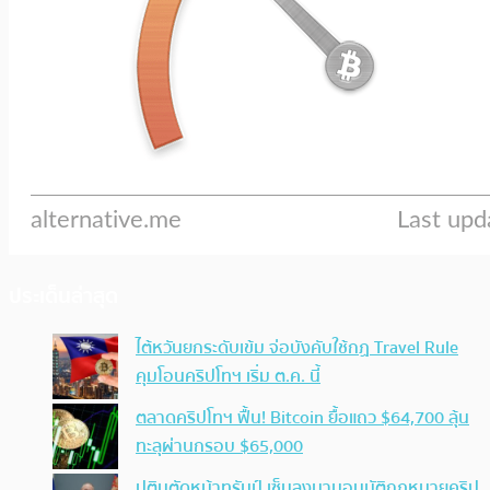
ประเด็นล่าสุด
ไต้หวันยกระดับเข้ม จ่อบังคับใช้กฏ Travel Rule
คุมโอนคริปโทฯ เริ่ม ต.ค. นี้
ตลาดคริปโทฯ ฟื้น! Bitcoin ยื้อแถว $64,700 ลุ้น
ทะลุผ่านกรอบ $65,000
ปูตินตัดหน้าทรัมป์ เซ็นลงนามอนุมัติกฎหมายคริป