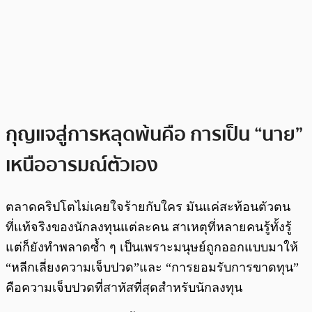
กุญแจสู่การหลุดพ้นคือ การเป็น “นาย”
เหนืออารมณ์ตัวเอง
ตลาดคริปโตไม่เคยใจร้ายกับใคร มันแค่สะท้อนตัวตน
ที่แท้จริงของนักลงทุนแต่ละคน สาเหตุที่หลายคนรู้ทั้งรู้
แต่ก็ยังทำพลาดซ้ำ ๆ เป็นเพราะมนุษย์ถูกออกแบบมาให้
“หลีกเลี่ยงความเจ็บปวด”และ “การยอมรับการขาดทุน”
คือความเจ็บปวดที่สาหัสที่สุดสำหรับนักลงทุน