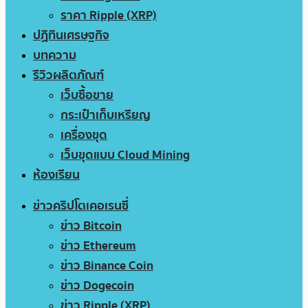
ราคา Ripple (XRP)
ปฏิทินเศรษฐกิจ
บทความ
รีวิวผลิตภัณฑ์
เว็บซื้อขาย
กระเป๋าเก็บเหรียญ
เครื่องขุด
เว็บขุดแบบ Cloud Mining
ห้องเรียน
ข่าวคริปโตเคอเรนซี่
ข่าว Bitcoin
ข่าว Ethereum
ข่าว Binance Coin
ข่าว Dogecoin
ข่าว Ripple (XRP)