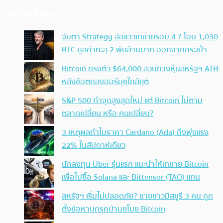
ประเด็นล่าสุด
จับตา Strategy ส่อแววเทขายรอบ 4 ? โอน 1,030
BTC มูลค่าทะลุ 2 พันล้านบาท ออกจากกระเป๋า
Bitcoin ทรงตัว $64,000 สวนทางหุ้นสหรัฐฯ ATH
หลังข้อตกลงฮอร์มุซใกล้ยุติ
S&P 500 ทำจุดสูงสุดใหม่ แต่ Bitcoin ไม่ตาม
ตลาดเปลี่ยน หรือ คนเปลี่ยน?
3 เหตุผลทำไมราคา Cardano (Ada) ถึงพุ่งแรง
22% ในสัปดาห์เดียว
นักลงทุน Uber รุ่นแรก แนะนำให้เทขาย Bitcoin
เพื่อไปซื้อ Solana และ Bittensor (TAO) แทน
สหรัฐฯ เริ่มไม่ปลอดภัย? ชายชาวมิสซูรี 3 คน ถูก
ตั้งข้อหาบุกรุกบ้านขโมย Bitcoin