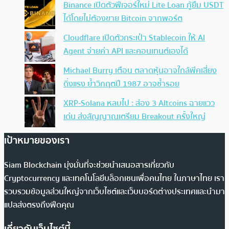
Binance เปิดตัวฟีเจอร์ใหม่ Lite Loan กู้ยืม USDT
ได้โดยไม่ต้องขาย Bitcoin จากพอร์ต
Cloudflare เปิดตัวกระเป๋า Stablecoin ให้ AI
Agent จ่ายค่า API และคอนเทนต์เองได้
Michael Burry เตือน ตลาดหุ้นอาจใกล้พีคเสี่ยง
ดิ่งแรง ย้ำวิกฤตปี 1987 อาจซ้ำรอย
XRP-Solana หลบไป : ส่อง 3 Altcoins ฉายแวว
เด่น ส่งสัญญาณเตรียม Breakout ครั้งใหญ่
เป้าหมายของเรา
Siam Blockchain มุ่งมั่นที่จะช่วยนำเสนอสารเกี่ยวกับ
Cryptocurrency และเทคโนโลยีบล็อกเชนเพื่อคนไทย ในภาษาไทย เรา
รวบรวมข้อมูลส่วนใหญ่จากเว็บไซต์และเว็บบอร์ดต่างประเทศและนำมา
แปลส่งตรงถึงฟีดคุณ
เกี่ยวกับเว็บไซต์นี้