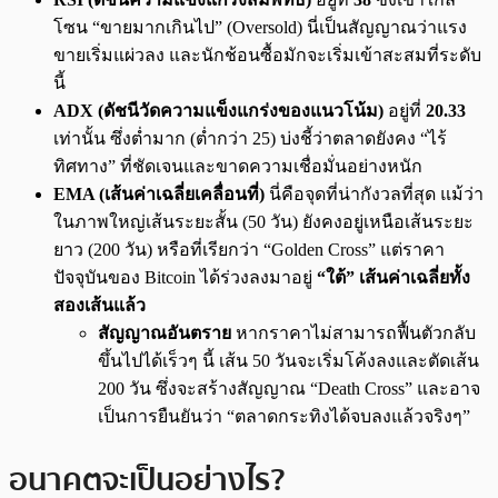
โซน “ขายมากเกินไป” (Oversold) นี่เป็นสัญญาณว่าแรง
ขายเริ่มแผ่วลง และนักช้อนซื้อมักจะเริ่มเข้าสะสมที่ระดับ
นี้
ADX (ดัชนีวัดความแข็งแกร่งของแนวโน้ม)
อยู่ที่
20.33
เท่านั้น ซึ่งต่ำมาก (ต่ำกว่า 25) บ่งชี้ว่าตลาดยังคง “ไร้
ทิศทาง” ที่ชัดเจนและขาดความเชื่อมั่นอย่างหนัก
EMA (เส้นค่าเฉลี่ยเคลื่อนที่)
นี่คือจุดที่น่ากังวลที่สุด แม้ว่า
ในภาพใหญ่เส้นระยะสั้น (50 วัน) ยังคงอยู่เหนือเส้นระยะ
ยาว (200 วัน) หรือที่เรียกว่า “Golden Cross” แต่ราคา
ปัจจุบันของ Bitcoin ได้ร่วงลงมาอยู่
“ใต้” เส้นค่าเฉลี่ยทั้ง
สองเส้นแล้ว
สัญญาณอันตราย
หากราคาไม่สามารถฟื้นตัวกลับ
ขึ้นไปได้เร็วๆ นี้ เส้น 50 วันจะเริ่มโค้งลงและตัดเส้น
200 วัน ซึ่งจะสร้างสัญญาณ “Death Cross” และอาจ
เป็นการยืนยันว่า “ตลาดกระทิงได้จบลงแล้วจริงๆ”
อนาคตจะเป็นอย่างไร?