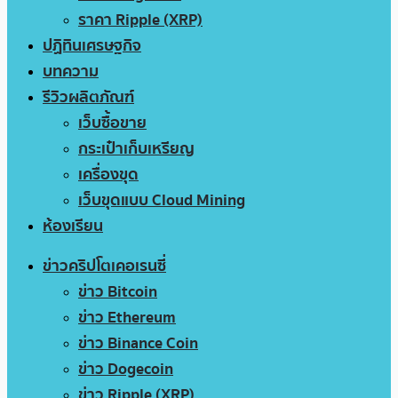
ราคา Ripple (XRP)
ปฏิทินเศรษฐกิจ
บทความ
รีวิวผลิตภัณฑ์
เว็บซื้อขาย
กระเป๋าเก็บเหรียญ
เครื่องขุด
เว็บขุดแบบ Cloud Mining
ห้องเรียน
ข่าวคริปโตเคอเรนซี่
ข่าว Bitcoin
ข่าว Ethereum
ข่าว Binance Coin
ข่าว Dogecoin
ข่าว Ripple (XRP)