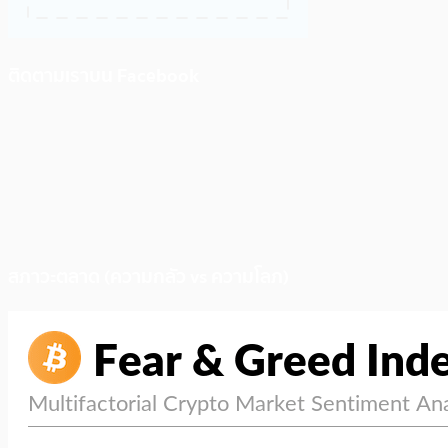
ติดตามเราบน Facebook
สภาวะตลาด (ความกลัว vs ความโลภ)