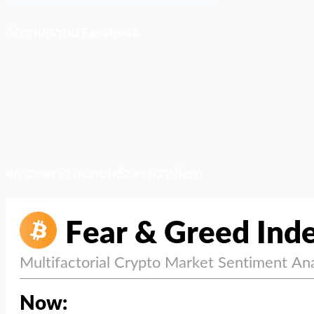
ติดตามเราบน Facebook
สภาวะตลาด (ความกลัว vs ความโลภ)