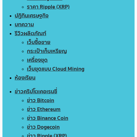
ราคา Ripple (XRP)
ปฏิทินเศรษฐกิจ
บทความ
รีวิวผลิตภัณฑ์
เว็บซื้อขาย
กระเป๋าเก็บเหรียญ
เครื่องขุด
เว็บขุดแบบ Cloud Mining
ห้องเรียน
ข่าวคริปโตเคอเรนซี่
ข่าว Bitcoin
ข่าว Ethereum
ข่าว Binance Coin
ข่าว Dogecoin
ข่าว Ripple (XRP)