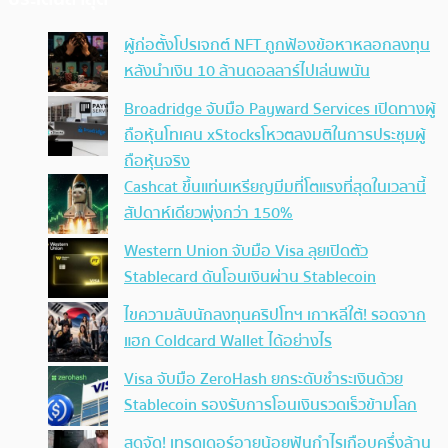
ผู้ก่อตั้งโปรเจกต์ NFT ถูกฟ้องข้อหาหลอกลงทุน
หลังนำเงิน 10 ล้านดอลลาร์ไปเล่นพนัน
Broadridge จับมือ Payward Services เปิดทางผู้
ถือหุ้นโทเคน xStocksโหวตลงมติในการประชุมผู้
ถือหุ้นจริง
Cashcat ขึ้นแท่นเหรียญมีมที่โตแรงที่สุดในเวลานี้
สัปดาห์เดียวพุ่งกว่า 150%
Western Union จับมือ Visa ลุยเปิดตัว
Stablecard ดันโอนเงินผ่าน Stablecoin
ไขความลับนักลงทุนคริปโทฯ เกาหลีใต้! รอดจาก
แฮก Coldcard Wallet ได้อย่างไร
Visa จับมือ ZeroHash ยกระดับชำระเงินด้วย
Stablecoin รองรับการโอนเงินรวดเร็วข้ามโลก
สุดจัด! เทรดเดอร์อายุน้อยฟันกำไรเกือบครึ่งล้าน