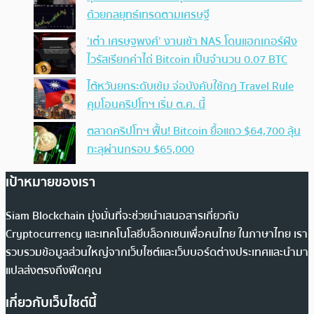
ด้วยกลยุทธ์เทรดตามเศรษฐี
‘เต๋า เศรษฐพงศ์’ งานเข้า NAS โดนแฮกเกอร์ฝัง
ไวรัสเรียกค่าไถ่ Bitcoin เป็นจำนวน 0.07 BTC
ไต้หวันยกระดับเข้ม จ่อบังคับใช้กฏ Travel Rule
คุมโอนคริปโทฯ เริ่ม ต.ค. นี้
ตลาดคริปโทฯ ฟื้น! Bitcoin ยื้อแถว $64,700 ลุ้น
ทะลุผ่านกรอบ $65,000
เป้าหมายของเรา
Siam Blockchain มุ่งมั่นที่จะช่วยนำเสนอสารเกี่ยวกับ
Cryptocurrency และเทคโนโลยีบล็อกเชนเพื่อคนไทย ในภาษาไทย เรา
รวบรวมข้อมูลส่วนใหญ่จากเว็บไซต์และเว็บบอร์ดต่างประเทศและนำมา
แปลส่งตรงถึงฟีดคุณ
เกี่ยวกับเว็บไซต์นี้