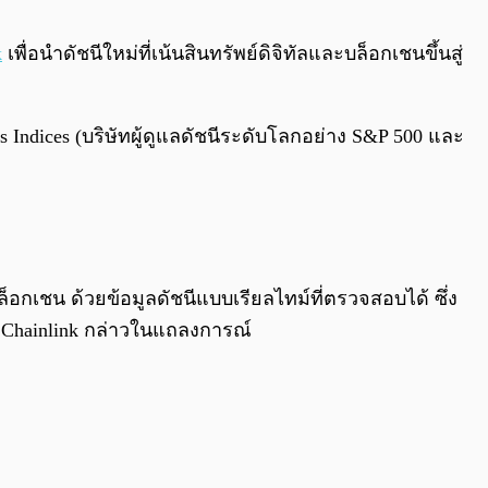
0:00
/
0:00
k
เพื่อนำดัชนีใหม่ที่เน้นสินทรัพย์ดิจิทัลและบล็อกเชนขึ้นสู่
 Indices (บริษัทผู้ดูแลดัชนีระดับโลกอย่าง S&P 500 และ
บล็อกเชน ด้วยข้อมูลดัชนีแบบเรียลไทม์ที่ตรวจสอบได้ ซึ่ง
ง Chainlink กล่าวในแถลงการณ์