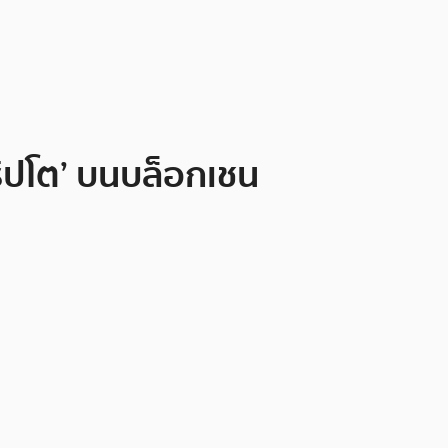
ริปโต’ บนบล็อกเชน