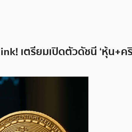
nk! เตรียมเปิดตัวดัชนี ‘หุ้น+ค