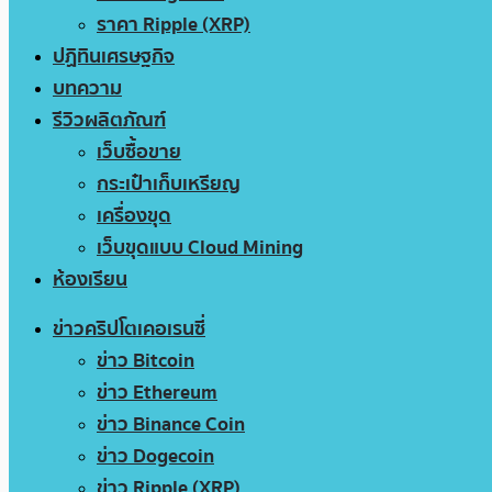
ราคา Ripple (XRP)
ปฏิทินเศรษฐกิจ
บทความ
รีวิวผลิตภัณฑ์
เว็บซื้อขาย
กระเป๋าเก็บเหรียญ
เครื่องขุด
เว็บขุดแบบ Cloud Mining
ห้องเรียน
ข่าวคริปโตเคอเรนซี่
ข่าว Bitcoin
ข่าว Ethereum
ข่าว Binance Coin
ข่าว Dogecoin
ข่าว Ripple (XRP)