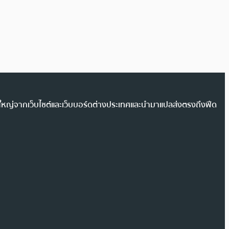
วนใหญ่จากเว็บไซต์และเว็บบอร์ดต่างประเทศและนำมาแปลส่งตรงถึงฟีด