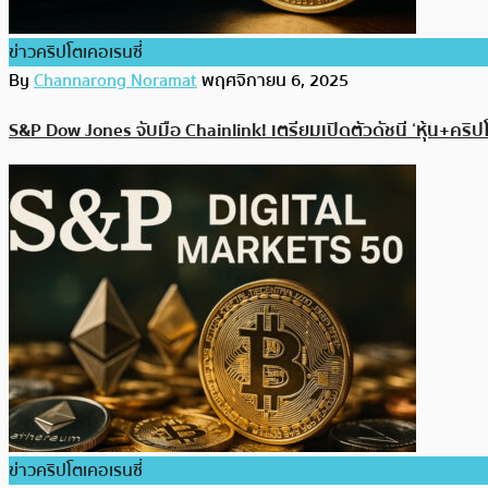
ข่าวคริปโตเคอเรนซี่
By
Channarong Noramat
พฤศจิกายน 6, 2025
S&P Dow Jones จับมือ Chainlink! เตรียมเปิดตัวดัชนี ‘หุ้น+คริ
ข่าวคริปโตเคอเรนซี่