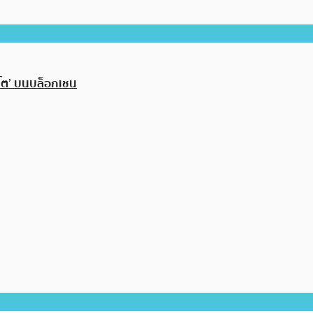
ปโต’ บนบล็อกเชน