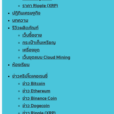
ราคา Ripple (XRP)
ปฏิทินเศรษฐกิจ
บทความ
รีวิวผลิตภัณฑ์
เว็บซื้อขาย
กระเป๋าเก็บเหรียญ
เครื่องขุด
เว็บขุดแบบ Cloud Mining
ห้องเรียน
ข่าวคริปโตเคอเรนซี่
ข่าว Bitcoin
ข่าว Ethereum
ข่าว Binance Coin
ข่าว Dogecoin
ข่าว Ripple (XRP)