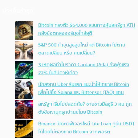
ประเด็นล่าสุด
Bitcoin ทรงตัว $64,000 สวนทางหุ้นสหรัฐฯ ATH
หลังข้อตกลงฮอร์มุซใกล้ยุติ
S&P 500 ทำจุดสูงสุดใหม่ แต่ Bitcoin ไม่ตาม
ตลาดเปลี่ยน หรือ คนเปลี่ยน?
3 เหตุผลทำไมราคา Cardano (Ada) ถึงพุ่งแรง
22% ในสัปดาห์เดียว
นักลงทุน Uber รุ่นแรก แนะนำให้เทขาย Bitcoin
เพื่อไปซื้อ Solana และ Bittensor (TAO) แทน
สหรัฐฯ เริ่มไม่ปลอดภัย? ชายชาวมิสซูรี 3 คน ถูก
ตั้งข้อหาบุกรุกบ้านขโมย Bitcoin
Binance เปิดตัวฟีเจอร์ใหม่ Lite Loan กู้ยืม USDT
ได้โดยไม่ต้องขาย Bitcoin จากพอร์ต