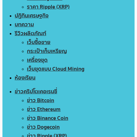
ราคา Ripple (XRP)
ปฏิทินเศรษฐกิจ
บทความ
รีวิวผลิตภัณฑ์
เว็บซื้อขาย
กระเป๋าเก็บเหรียญ
เครื่องขุด
เว็บขุดแบบ Cloud Mining
ห้องเรียน
ข่าวคริปโตเคอเรนซี่
ข่าว Bitcoin
ข่าว Ethereum
ข่าว Binance Coin
ข่าว Dogecoin
ข่าว Ripple (XRP)