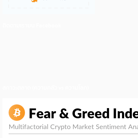
ติดตามเราบน Facebook
สภาวะตลาด (ความกลัว vs ความโลภ)