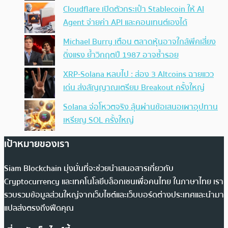
Cloudflare เปิดตัวกระเป๋า Stablecoin ให้ AI
Agent จ่ายค่า API และคอนเทนต์เองได้
Michael Burry เตือน ตลาดหุ้นอาจใกล้พีคเสี่ยง
ดิ่งแรง ย้ำวิกฤตปี 1987 อาจซ้ำรอย
XRP-Solana หลบไป : ส่อง 3 Altcoins ฉายแวว
เด่น ส่งสัญญาณเตรียม Breakout ครั้งใหญ่
Solana จ่อโหวตจริง ลุ้นผ่านข้อเสนอเผาอุปทาน
เหรียญ SOL ครั้งใหญ่
เป้าหมายของเรา
Siam Blockchain มุ่งมั่นที่จะช่วยนำเสนอสารเกี่ยวกับ
Cryptocurrency และเทคโนโลยีบล็อกเชนเพื่อคนไทย ในภาษาไทย เรา
รวบรวมข้อมูลส่วนใหญ่จากเว็บไซต์และเว็บบอร์ดต่างประเทศและนำมา
แปลส่งตรงถึงฟีดคุณ