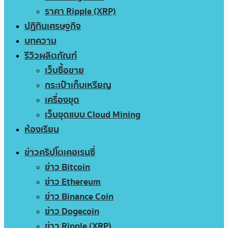
ราคา Ripple (XRP)
ปฏิทินเศรษฐกิจ
บทความ
รีวิวผลิตภัณฑ์
เว็บซื้อขาย
กระเป๋าเก็บเหรียญ
เครื่องขุด
เว็บขุดแบบ Cloud Mining
ห้องเรียน
ข่าวคริปโตเคอเรนซี่
ข่าว Bitcoin
ข่าว Ethereum
ข่าว Binance Coin
ข่าว Dogecoin
ข่าว Ripple (XRP)