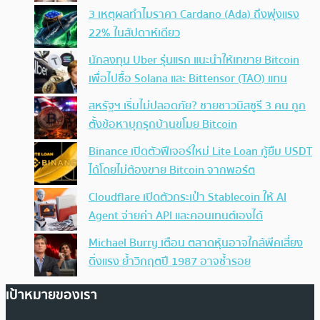
3 เหตุผลทำไมราคา Cardano (Ada) ถึงพุ่งแรง
22% ในสัปดาห์เดียว
นักลงทุน Uber รุ่นแรก แนะนำให้เทขาย Bitcoin
เพื่อไปซื้อ Solana และ Bittensor (TAO) แทน
สหรัฐฯ เริ่มไม่ปลอดภัย? ชายชาวมิสซูรี 3 คน ถูก
ตั้งข้อหาบุกรุกบ้านขโมย Bitcoin
Binance เปิดตัวฟีเจอร์ใหม่ Lite Loan กู้ยืม USDT
ได้โดยไม่ต้องขาย Bitcoin จากพอร์ต
Cloudflare เปิดตัวกระเป๋า Stablecoin ให้ AI
Agent จ่ายค่า API และคอนเทนต์เองได้
Michael Burry เตือน ตลาดหุ้นอาจใกล้พีคเสี่ยง
ดิ่งแรง ย้ำวิกฤตปี 1987 อาจซ้ำรอย
เป้าหมายของเรา