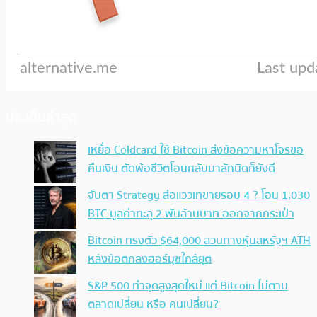
ประเด็นล่าสุด
เหยื่อ Coldcard ใช้ Bitcoin ส่งข้อความหาโจรขอ
คืนเงิน ตัดพ้อชีวิตโอนกลับมาสักนิดก็ยังดี
จับตา Strategy ส่อแววเทขายรอบ 4 ? โอน 1,030
BTC มูลค่าทะลุ 2 พันล้านบาท ออกจากกระเป๋า
Bitcoin ทรงตัว $64,000 สวนทางหุ้นสหรัฐฯ ATH
หลังข้อตกลงฮอร์มุซใกล้ยุติ
S&P 500 ทำจุดสูงสุดใหม่ แต่ Bitcoin ไม่ตาม
ตลาดเปลี่ยน หรือ คนเปลี่ยน?