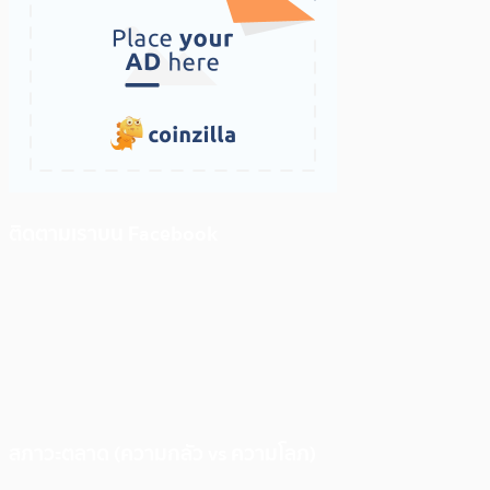
ติดตามเราบน Facebook
สภาวะตลาด (ความกลัว vs ความโลภ)